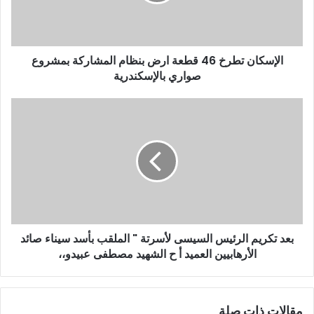
ك
ت
ر
و
الإسكان تطرخ 46 قطعة ارض بنظام المشاركة بمشروع
ن
صواري بالإسكندرية
ي
بعد تكريم الرئيس السيسى لأسرتة " الملقب بأسد سيناء صائد
الأرهابيين العميد أ ح الشهيد مصطفى عبيدو،،
مقالات ذات صلة