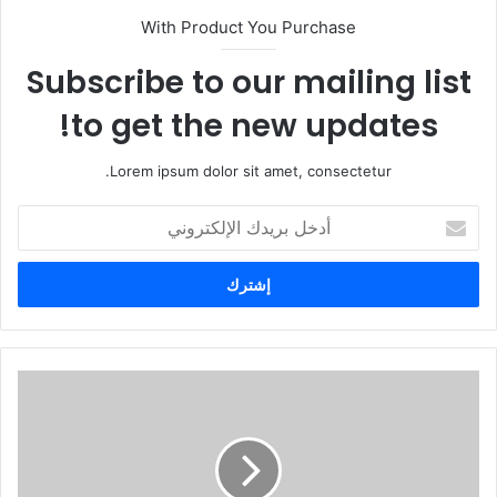
With Product You Purchase
Subscribe to our mailing list
to get the new updates!
Lorem ipsum dolor sit amet, consectetur.
أ
د
خ
ل
ب
ر
ي
د
ك
ا
ل
إ
ل