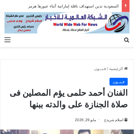
السعودية تدين استهداف ناقلة إماراتية أثناء عبورها هرمز
بحث عن
الق
الرئيسية
/
فـنــون
فـنــون
الفنان أحمد حلمى يؤم المصلين فى
صلاة الجنازة على والدته ببنها
اسلام شريدح
مايو 29, 2026