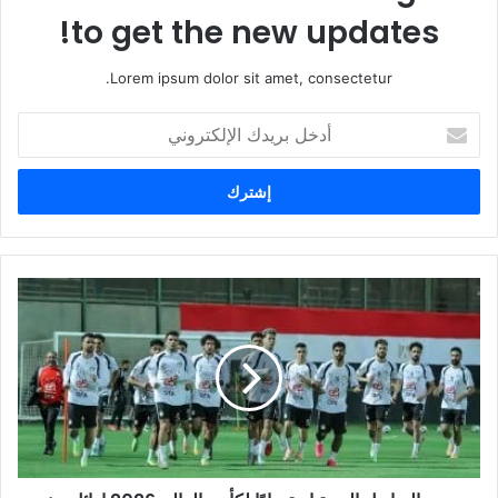
to get the new updates!
Lorem ipsum dolor sit amet, consectetur.
أ
د
خ
ل
ب
ر
ي
د
ك
ا
ل
إ
ل
ك
ت
ر
و