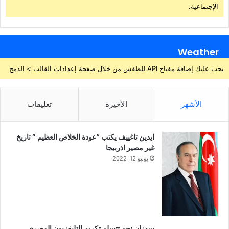
الإجتماعية.
Weather
يجب عليك إضافة مفتاح API للطقس من خلال صفحة إعدادات القالب > الدمج
الأشهر
الأخيرة
تعليقات
ايدين تاغييف يكتب “عودة الخلاص العظيم ” تاريخ
غير مصير اذربيجا
يونيو 12, 2022
سوزان نجم تتسلم تكريم التليفزيون المصري