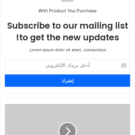
With Product You Purchase
Subscribe to our mailing list
to get the new updates!
Lorem ipsum dolor sit amet, consectetur.
أ
د
خ
ل
ب
ر
ي
د
ك
ا
ل
إ