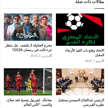
مقالات ذات صلة
مخرج العتاولة 2 يكشف : هل ننتظر
جزء ثالث في رمضان 2026؟
الاتحاد وفتح باب القيد الأربعاء
المقبل
مارس 3, 2025
يونيو 7, 2025
الرئيس عبدالفتاح السيسي يستقبل
مفاجأة.. ليفربول يفسخ عقد صلاح..
نظيره القبرصي
والسبب “كأس العالم