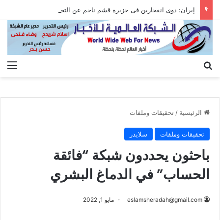
إيران: دوى انفجارين فى جزيرة قشم ناجم عن التصدى لأهداف معادية عند مضيق هرمز
بحث عن
الق
الرئيسية
/
تحقيقات وملفات
تحقيقات وملفات
سلايدر
باحثون يحددون شبكة “فائقة
الحساب” في الدماغ البشري
eslamsheradah@gmail.com
مايو 1, 2022