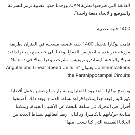
الفائقة التي طرحتها نظرية CAN. ووجدنا خلايا عصبية ترمز للسرعة
والموضع والاتجاه دفعة واحدة”.
1400 خلية عصبية
قامت بوكارا بتحليل 1400 خلية عصبية مسجلة في الفئران بطريقة
موزعة عبر عدة مناطق من الدماغ. وجنبا إلى جنب مع زميلتها دافيد
سبالا والباحثة أليساندرو تريفيس، نشرت مؤخرا مقالا في Nature
Communications بعنوان “Angular and Linear Speed ​​Cells in
the Parahippocampal Circuits.”
وتوضح بوكارا: “لقد زودنا الفئران بمسبار دماغ صغير يحمل أقطابا
كهربائية رفيعة جدا يمكنها قراءة نشاط الدماغ. وبعد ذلك، أصبحوا
أحرارا في التحرك في متاهة للبحث عن الأشياء الجيدة. ويمكننا
متابعة حركاتهم بالكاميرا، وبالتالي ربط أفعالهم بنشاط العديد من
الخلايا العصبية التي كنا نسجل منها”