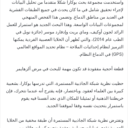
واستخدمت مجموعة بحث بوكارا شكلا متقدما من تحليل البيانات
لإجراء تحقيق شامل في ما كان يحدث في جميع الطبقات القشرية
في العديد من مناطق الدماغ. وتضمن هذا الفحص المنهجي
لمجموعات البيانات الواسعة. وهذا البحث الجديد هو استمرار للعمل
الرائد لجون أوكيف، وماي بريت وإدفارد موسر (جائزة نوبل في
الطب عام 2014)، والتي تُظهر أن الخلايا العصبية الفردية يمكنها
الترميز لنظام إحداثيات الملاحة – نظام تحديد المواقع العالمي
(GPS) في الدماغ النظام.
قطعة أحجية مفقودة قد تكون مهمة للبحث في مرض ألزهايمر
حظيت نظرية شبكة الجاذبية المستمرة، التي تدرسها بوكارا، بشعبية
كبيرة بين العلماء لعقود. وباختصار، فإنه يقترح أنه عندما نتحرك، فإن
خريطتنا الذهنية أو تمثيلنا للمكان الذي نجد أنفسنا فيه يقوم
باستمرار بتحديث نفسه وفقا لموقفنا الجديد.
وتفترض نظرية شبكة الجاذبية المستمرة أن طبقة مخفية من الخلايا
العصبية تؤدي عمليات حسابية معقدة وتجمع كميات هائلة من