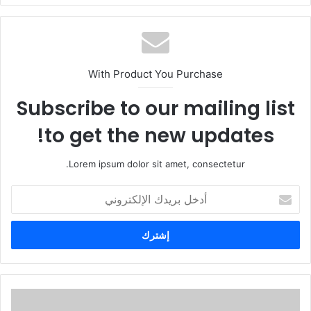
With Product You Purchase
Subscribe to our mailing list
to get the new updates!
Lorem ipsum dolor sit amet, consectetur.
أ
د
خ
ل
ب
ر
ي
د
ك