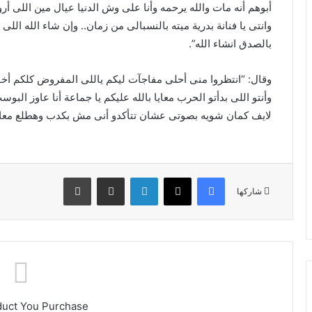
أبوهم أنه مات والله يرحمه وأنا على وش الدنيا عيال مين اللى أر
وانتى يا فنانة بدرية ميته بالنسبالى من زمان.. وإن شاء الله الل
بالصدق انشاء الله”.
وقال: “انتظروا منى أحلى مفاجآت ليكم ياللى المفروض كلكم أخ
وأنتو اللى بدأتو الحرب معايا بالله عليكم يا جماعة أنا عاوز الب
لايف كمان شويه بصوتى عشان تتأكدو أنى مش بكدب وهطلع معاي
فيسبوك
X
لينكدإن
مشاركة عبر البريد
طباعة
شاركها
duct You Purchase