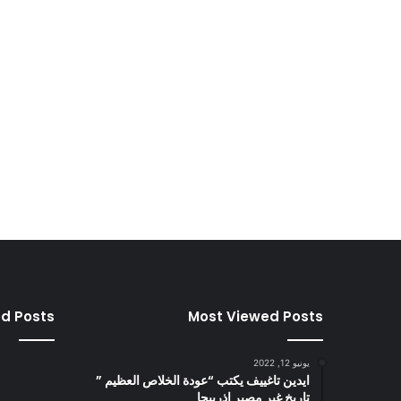
ed Posts
Most Viewed Posts
يونيو 12, 2022
ايدين تاغييف يكتب “عودة الخلاص العظيم ”
تاريخ غير مصير اذربيجا