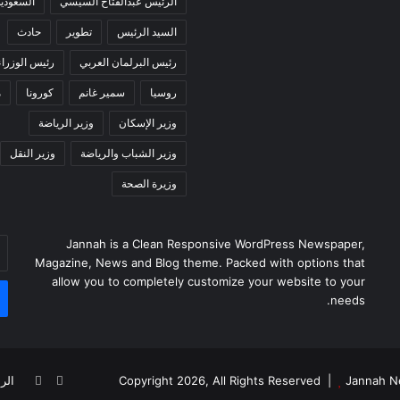
الرئيس عبدالفتاح السيسي
السعودية
السيد الرئيس
تطوير
حادث
رئيس البرلمان العربي
رئيس الوزراء
روسيا
سمير غانم
كورونا
م
وزير الإسكان
وزير الرياضة
وزير الشباب والرياضة
وزير النقل
وزيرة الصحة
Jannah is a Clean Responsive WordPress Newspaper,
أد
Magazine, News and Blog theme. Packed with options that
بر
allow you to completely customize your website to your
ال
needs.
Jannah N
فيسبوك
يوتيوب
الر