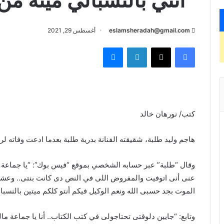
“أنتي بالنسبالي ميتة من
eslamsheradah@gmail.com
أغسطس 29, 2021
فيسبوك
X
لينكدإن
ماسنجر
كتب/ نورهان خالد
هاجم وليد طلبة، شقيقته الفنانة بدرية طلبة بعدما ادعت وفاته ل
وقال “طلبة” عبر حسابه الشخصي بموقع “فيس بوك”: “يا جماعة ال
عنى أنى اتوفيت والمفروض اللى في النص دى كانت بنتى.. وعشان
الموت بجد حسبى الله ونعم الوكيل فيكم أنتو كلكم ميتين بالنسبالى من 
وتابع: “جايين دلوقتى تحتاجولى في كتب الكتاب.. أنا يا جماعة 