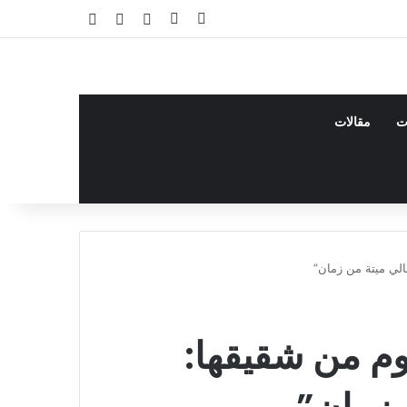
فيسبوك
يوتيوب
تسجيل الدخول
مقال عشوائي
إضافة عمود جا
ت
مقالات
الي ميتة من زمان”
وم من شقيقها: