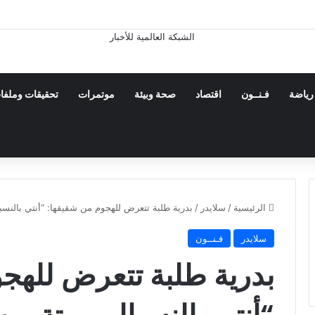
رياضة
فـنــون
اقتصاد
صحة وبيئة
موتمرات
تحقيقات وملفا
الرئيسية
/
سلايدر
/
بدرية طلبة تتعرض للهجوم من شقيقها: “أنتي بالنسب
سلايدر
فـنــون
بدرية طلبة تتعرض للهج