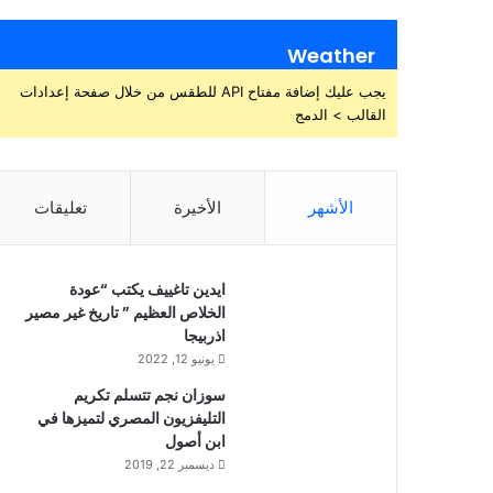
Weather
يجب عليك إضافة مفتاح API للطقس من خلال صفحة إعدادات
القالب > الدمج
الأشهر
الأخيرة
تعليقات
ايدين تاغييف يكتب “عودة
الخلاص العظيم ” تاريخ غير مصير
اذربيجا
يونيو 12, 2022
سوزان نجم تتسلم تكريم
التليفزيون المصري لتميزها في
ابن أصول
ديسمبر 22, 2019