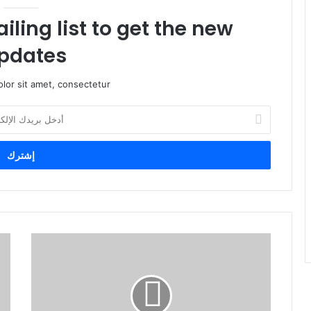
iling list to get the new
pdates!
lor sit amet, consectetur.
أ
د
خ
ل
ب
ر
ي
د
ك
ا
ل
إ
ل
ك