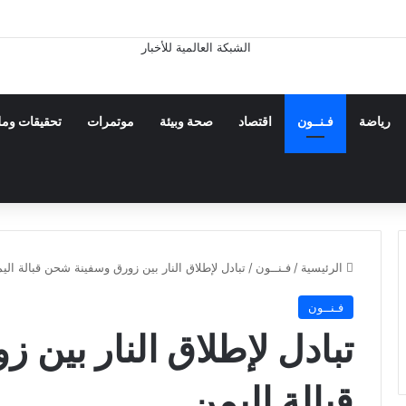
رياضة
فـنــون
اقتصاد
صحة وبيئة
موتمرات
تحقيقات ومل
الرئيسية
/
فـنــون
/
تبادل لإطلاق النار بين زورق وسفينة شحن قبالة الي
فـنــون
تبادل لإطلاق النار بين
قبالة اليمن