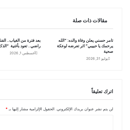
مقالات ذات صلة
تامر حسني يعلن وفاة والده: “الله
بعد فترة من الغياب.. الفن
يرحمك يا حبيبي” اثر تعرضه لوعكة
راضي.. تعود بأغنية “الذك
صحية
أغسطس 1, 2026
يوليو 31, 2026
اترك تعليقاً
لن يتم نشر عنوان بريدك الإلكتروني.
الحقول الإلزامية مشار إليها بـ
*
ا
ل