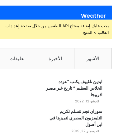
Weather
يجب عليك إضافة مفتاح API للطقس من خلال صفحة إعدادات
القالب > الدمج
الأشهر
الأخيرة
تعليقات
ايدين تاغييف يكتب “عودة
الخلاص العظيم ” تاريخ غير مصير
اذربيجا
يونيو 12, 2022
سوزان نجم تتسلم تكريم
التليفزيون المصري لتميزها في
ابن أصول
ديسمبر 22, 2019