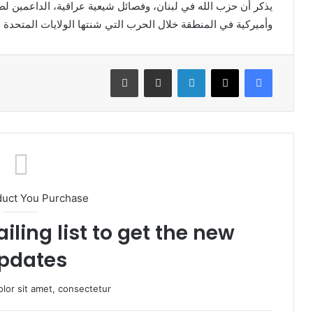
يذكر أن حزب الله في لبنان، وفصائل شيعية عراقية، الداعمين ل
وأميركية في المنطقة خلال الحرب التي شنتها الولايات المتحدة وإسرائيل على إير
فيسبوك
X
لينكدإن
مشاركة عبر البريد
طباعة
duct You Purchase
iling list to get the new
pdates!
lor sit amet, consectetur.