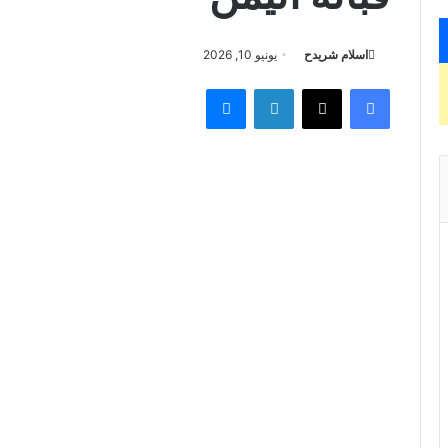
اسلام شريدح
يونيو 10, 2026
فيسبوك
X
لينكدإن
ماسنجر