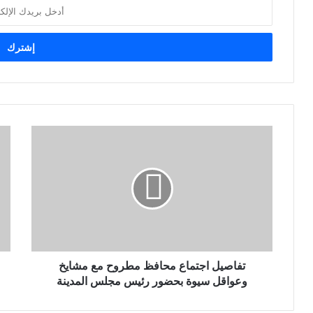
أ
د
خ
ل
ب
ر
ي
د
ك
ا
ل
إ
ل
ك
ت
ر
و
ن
تفاصيل اجتماع محافظ مطروح مع مشايخ
ي
وعواقل سيوة بحضور رئيس مجلس المدينة