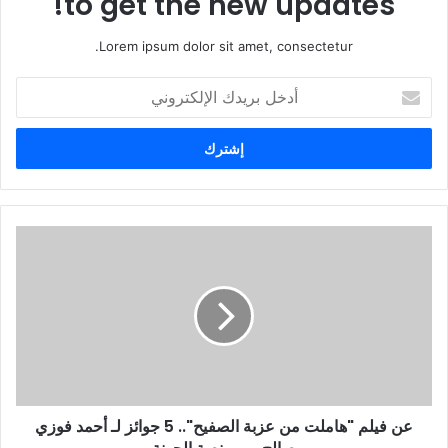
to get the new updates!
Lorem ipsum dolor sit amet, consectetur.
أ
د
خ
ل
ب
ر
ي
د
ك
ا
ل
إ
ل
ك
ت
ر
و
عن فيلم "هاملت من عزبة الصفيح".. 5 جوائز لـ أحمد فوزي
ن