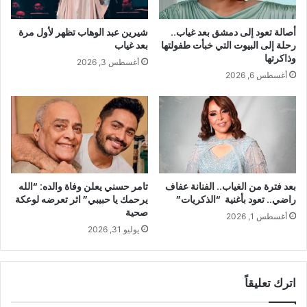
أصالة تعود إلى دمشق بعد غياب..
شيرين عبد الوهاب تظهر لأول مرة
رحلة إلى البيوت التي خبأت طفولتها
بعد غياب
وذاكرتها
أغسطس 3, 2026
أغسطس 6, 2026
بعد فترة من الغياب.. الفنانة عفاف
تامر حسني يعلن وفاة والده: “الله
راضي.. تعود بأغنية “الذكريات”
يرحمك يا حبيبي” اثر تعرضه لوعكة
صحية
أغسطس 1, 2026
يوليو 31, 2026
اترك تعليقاً