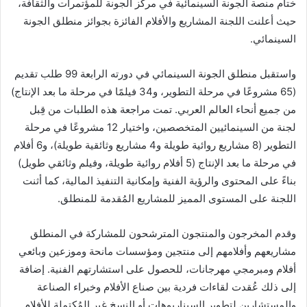
ختام منصة الجونة السينمائية في مركز الجونة للمؤتمرات والثقافة،
حيث أعلنت اللجنة المشاريع والأفلام الفائزة بجوائز منطلق الجونة
السينمائي.
واستقبل منطلق الجونة السينمائي في دورته الرابعة 99 طلب تقديم
(65 مشروعًا في مرحلة التطوير، و34 فيلمًا في مرحلة ما بعد الإنتاج)
من جميع أنحاء العالم العربي. تمت مراجعة هذه الطلبات من قِبل
لجنة من السينمائيين المتخصصين، واختيار 12 مشروعًا في مرحلة
التطوير (8 مشاريع روائية طويلة و4 مشاريع وثائقية طويلة)، و6 أفلام
في مرحلة ما بعد الإنتاج (5 أفلام روائية طويلة، وفيلم وثائقي طويل)
بناءً على المحتوى والرؤية الفنية وإمكانية التنفيذ المالية، كما أثنت
اللجنة على المستوى المميز للمشاريع المُقدمة للمنطلق.
وقدم المخرجون والمنتجون المترشحون للمشاركة في المنطلق
مشاريعهم وأفلامهم إلى منتجين ومؤسسات مانحة وموزعين وبائعي
أفلام ومبرمجي مهرجانات، للحصول على استشارتهم الفنية. إضافة
إلى ذلك عُقدت لقاءات فردية بين صناع الأفلام وخبراء الصناعة
والمستشارين لتطوير السيناريوهات أو النسخ غير المُكتملة للأفلام