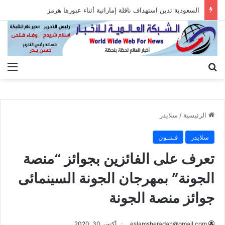
السعودية تدين استهداف ناقلة إماراتية أثناء عبورها هرمز
بحث عن
الق
الرئيسية
/
سلايدر
سلايدر
فـنــون
تعرف على الفائزين بجوائز “منصة
الجونة” بمهرجان الجونة السينمائى
جوائز منصة الجونة
eslamsheradah@gmail.com
أكتوبر 30, 2020