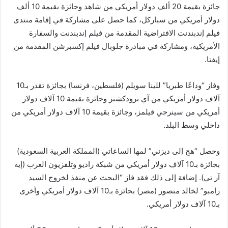
جائزة بقيمة 20 ألف دولار أمريكي من شاهد وجائزة بقيمة 10 ألف
دولار أمريكي من سباركل، كما حصل على مشاركة في إقامة منتدى
فيلم إندبندنت الافتراضية المقدمة من فيلم إندبندنت والسفارة
الأمريكية، ومشاركة في مبادرة جلوبال فيلم إكسبرشن المقدمة من
إيفتا.
وفاز “وداعًا طبريا” للينا سويلم (فلسطين، فرنسا) بجائزة تقدر بـ10
آلاف دولار أمريكي من آي برودكشنز وجائزة بقيمة 10 آلاف دولار
أمريكي من سينرجي فيلمز، وجائزة بقيمة 10 آلاف دولار أمريكي من
داخلي وسط البلد.
وحصل “هج إلى ديزني” لمها الساعاتي (المملكة العربية السعودية)
بجائزة بـ10 آلاف دولار أمريكي من شبكة راديو وتلفزيون العرب (إيه
آر تي). إضافة إلى ذلك فقد فاز “البحث عن منفذ لخروج السيد
رامبو” لخالد منصور (مصر) بجائزة بـ10 آلاف دولار أمريكي وأخرى
بـ10 آلاف دولار أمريكي.