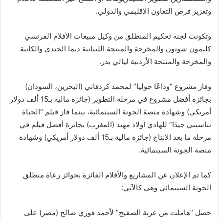
وتعزيز فرص التعاون الإقليمي والدولي.
وتكونت لجنة تحكيم المنطلق من وكيل مبيعات الأفلام الفرنسي
كليمون شوتون والمخرجة والمنتجة اللبنانية ديما الجندي والكاتبة
والمخرجة والمنتجة الأردنية ليالي بدر.
وفاز مشروع “وداعًا جوليا” لمحمد كردفاني (البحرين، السودان)
بجائزة أفضل مشروع في مرحلة التطوير (جائزة مالية بـ15 ألف دولار
أمريكي) وشهادة منصة الجونة السينمائية، بينما فاز فيلم “الحياة
تناسبني جيدًا” للهادي أولاد مهند (المغرب) بجائزة أفضل فيلم في
مرحلة ما بعد الإنتاج (جائزة مالية بـ15 ألف دولار أمريكي) وشهادة
منصة الجونة السينمائية.
كما تم الإعلان عن المشاريع والأفلام الفائزة بجوائز رعاة منطلق
الجونة السينمائي وهي كالآتي:
حصل “هاملت من عزبة الصفيح” لأحمد فوزي صالح (مصر) على