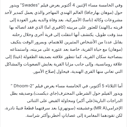
وفي الخامسة مساء الإثنين 4 أكتوبر يعرض فيلم “Swades” ويدور
حول (موهان بهارجافا) العالم الهندي المهاجر والذي يعمل كمدير لأحد
مشروعات وكالة (ناسا) الأميركية، بعد وفاة والديه يقرر العودة إلى
قريته بـ(الهند) للعثور على مربيته (كافيري اما) الذي فقد اتصاله بها
منذ وقت طويل، يكتشف أنها انتقلت إلى قرية أخرى وخلال رحلته
يقابل عددا من الأشخاص المثيرين للاهتمام، وبمرور الوقت يتكيف
(موهان) مع حياة القرية، خاصة بعد عثوره على مربيته، واستمتاعه
بمصاحبة سكان القرية، كما تتطور علاقته بصديقة الطفولة (غيتا) إلى
علاقة رومانسية، وإلى جانب مزايا القرية يعايش الصعوبات والمشاكل
التي تعاني منها القرى الهندية، فيحاول إصلاح الأمور.
أما الثلاثاء 5 أكتوبر، في الخامسة مساء يعرض فيلم “Dhoom-2 ”
ويدور الفيلم حول الشرطي المحترف(جاي ديكست)،وصديقه بطل
الدراجات النارية(علي أكبر) ومحاولة القبض على الثنائى
الإجرامي(MR A)،وعشيقته (سونهري) بعد سرقتهما قطعةً فنيةً نادرة،
لكن تقودهما المغامرة إلى عصاباتٍ أخطر،وأكثر شراسة.