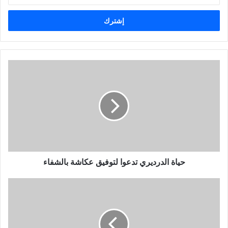
د
خ
ل
ب
ر
ي
د
ك
ا
ل
إ
ل
ك
ت
ر
و
حياة الدرديري تدعوا لتوفيق عكاشة بالشفاء
ن
ي