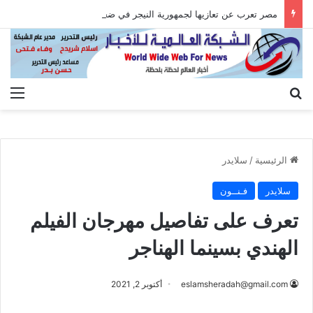
مصر تعرب عن تعازيها لجمهورية النيجر في ضحايا حادث تصادم حافلتين
بحث عن
الق
الرئيسية
/
سلايدر
سلايدر
فـنــون
تعرف على تفاصيل مهرجان الفيلم
الهندي بسينما الهناجر
eslamsheradah@gmail.com
أكتوبر 2, 2021