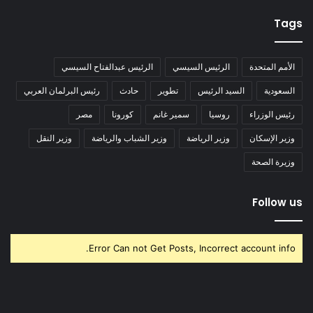
Tags
الأمم المتحدة
الرئيس السيسي
الرئيس عبدالفتاح السيسي
السعودية
السيد الرئيس
تطوير
حادث
رئيس البرلمان العربي
رئيس الوزراء
روسيا
سمير غانم
كورونا
مصر
وزير الإسكان
وزير الرياضة
وزير الشباب والرياضة
وزير النقل
وزيرة الصحة
Follow us
Error Can not Get Posts, Incorrect account info.