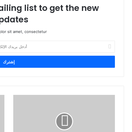
iling list to get the new
pdates!
lor sit amet, consectetur.
أ
د
خ
ل
ب
ر
ي
د
ك
ا
ل
إ
ل
ك
ت