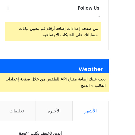
Follow Us
من صفحة إعدادات إضافة أرقام قم بتعيين بيانات
حساباتك على الشبكات الإجتماعية.
Weather
يجب عليك إضافة مفتاح API للطقس من خلال صفحة إعدادات
القالب > الدمج
الأشهر
الأخيرة
تعليقات
ايدين تاغييف يكتب “عودة