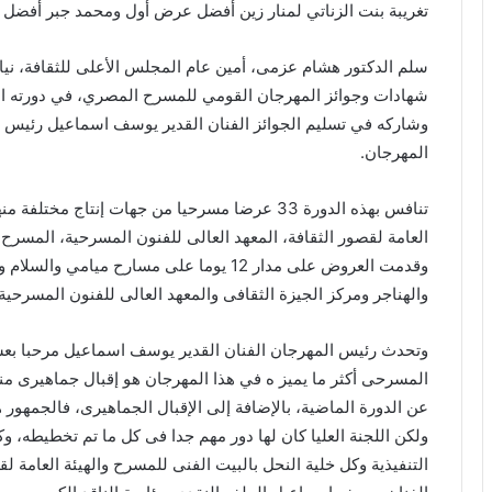
تغريبة بنت الزناتي لمنار زين أفضل عرض أول ومحمد جبر أفض
سلم الدكتور هشام عزمى، أمين عام المجلس الأعلى للثقافة، نيابة 
شهادات وجوائز المهرجان القومي للمسرح المصري، في دورته ا
وشاركه في تسليم الجوائز الفنان القدير يوسف اسماعيل رئيس ال
المهرجان.
تنافس بهذه الدورة 33 عرضا مسرحيا من جهات إنتاج 
العامة لقصور الثقافة، المعهد العالى للفنون المسرحية، المسر
وقدمت العروض على مدار 12 يوما على مسارح مي
والهناجر ومركز الجيزة الثقافى والمعهد العالى للفنون المسرحية.
وتحدث رئيس المهرجان الفنان القدير يوسف اسماعيل مرحبا بعشا
المسرحى أكثر ما يميز ه في هذا المهرجان هو إقبال جماهيرى منق
عن الدورة الماضية، بالإضافة إلى الإقبال الجماهيرى، فالجمهو
ولكن اللجنة العليا كان لها دور مهم جدا فى كل ما تم تخطيطه، و
التنفيذية وكل خلية النحل بالبيت الفنى للمسرح والهيئة العامة 