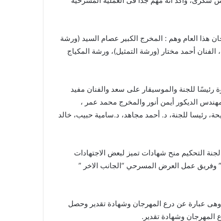
س شكرى، واكد انه مهم جدا فى العملية المسرحية
ن هذا العام وهم : المخرج الكبير عصام السيد (ورشة
 الفنان أحمد مختار (ورشة التمثيل)، ورشة المكياج
 رئيسًا للجنة والموسيقار على سعد والفنان مفيد
هندس الديكور أيمن أنور والمخرج محمد عمر ،
، رئيسا للجنة، د. أحمد مجاهد، د.سامية حبيب، خالد
 لجنة التحكيم منح شهادات تميز لبعض الاجتهادات
 وفريق عمل العرض المسرحي “الجانب الاخر ”
هى عبارة عن درع المهرجان وشهادة تقدير وحصل
المهرجان وشهادة تقدير.