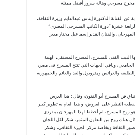
ل مخرج مسرحي وهالة سرور أفضل ممثلة
عن الفنانة الدكتورة إيناس عبدالدايم وزيرة الثقافة،
لرابعة عشرة “دورة الكاتب المسرحي المصري”
مهرجان، والفنان القدير إسماعيل مختار مدير
مختلفة منها البيت الفني للمسرح، المسرح المستقل، الهيئة
ح الجامعي، وباقي الجهات التي تنتج المسرح فى مصر،
امي والسلام والطليعة والعرائس ومتروبول والغد والعائم والجمهورية
ق فن المسرح أبو الفنون، وقال : هذا العرس
طعة النظير على العروض، و هذا العام به تطوير كبير
ر هو روح المسرح، لم أخطط لهذا المهرجان بمفردى
كان هناك روح من التعاون المثمر، شكر لكل اللجان
لقصور الثقافة وبخاصة مركز الجيزة الثقافى، وشكر