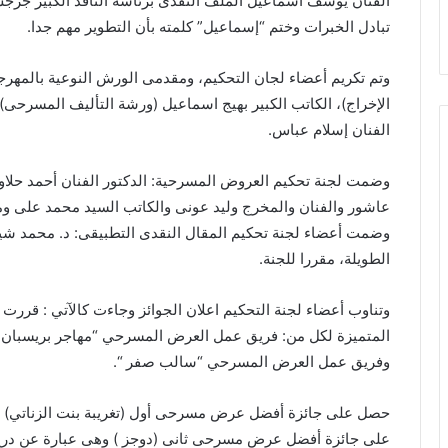
الفنان يوسف اسماعيل الملف النقدى برئاسة الناقد الكبير جرج
تبادل الخبرات وختم “إسماعيل” كلمته بأن التطوير مهم جدا.
وتم تكريم أعضاء لجان التحكيم، ومقدمى الورش النوعية بالمهرجا
الإخراج)، الكاتب الكبير بهيج اسماعيل (ورشة التأليف المسرحى)،
الفنان إسلام عباس.
وضمت لجنة تحكيم العروض المسرحية: الدكتور الفنان أحمد حلاوة
عاشور والفنان والمخرج وليد عونى والكاتب السيد محمد على وم
وضمت أعضاء لجنة تحكيم المقال النقدى التطبيقى: د. محمد شيحة
الطويلة، مقررا للجنة.
وتناوب أعضاء لجنة التحكيم اعلان الجوائز وجاءت كالآتي : قررت
المتميزة لكل من: فريق عمل العرض المسرحي “مهاجر بريسبان”
وفريق عمل العرض المسرحي “سالب صفر “.
حصل على جائزة أفضل عرض مسرحى أول (تغريبة بنت الزناتي) و
على جائزة أفضل عرض مسرحى ثانى (دوجز ) وهى عبارة عن درع 