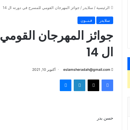
الرئيسية
/
سلايدر
/
جوائز المهرجان القومي للمسرح في دورته ال 14
سلايدر
فـنــون
جوائز المهرجان القومي
ال 14
eslamsheradah@gmail.com
أكتوبر 10, 2021
فيسبوك
X
لينكدإن
ماسنجر
حسن بدر