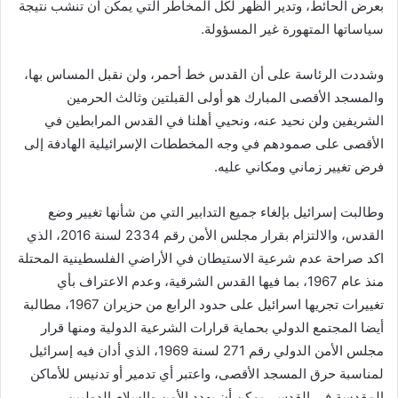
بعرض الحائط، وتدير الظهر لكل المخاطر التي يمكن أن تنشب نتيجة
سياساتها المتهورة غير المسؤولة.
وشددت الرئاسة على أن القدس خط أحمر، ولن نقبل المساس بها،
والمسجد الأقصى المبارك هو أولى القبلتين وثالث الحرمين
الشريفين ولن نحيد عنه، ونحيي أهلنا في القدس المرابطين في
الأقصى على صمودهم في وجه المخططات الإسرائيلية الهادفة إلى
فرض تغيير زماني ومكاني عليه.
وطالبت إسرائيل بإلغاء جميع التدابير التي من شأنها تغيير وضع
القدس، والالتزام بقرار مجلس الأمن رقم 2334 لسنة 2016، الذي
اكد صراحة عدم شرعية الاستيطان في الأراضي الفلسطينية المحتلة
منذ عام 1967، بما فيها القدس الشرقية، وعدم الاعتراف بأي
تغييرات تجريها اسرائيل على حدود الرابع من حزيران 1967، مطالبة
أيضا المجتمع الدولي بحماية قرارات الشرعية الدولية ومنها قرار
مجلس الأمن الدولي رقم 271 لسنة 1969، الذي أدان فيه إسرائيل
لمناسبة حرق المسجد الأقصى، واعتبر أي تدمير أو تدنيس للأماكن
المقدسة في القدس، يمكن أن يهدد الأمن والسلام الدوليين.