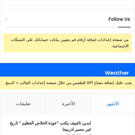
Follow Us
من صفحة إعدادات إضافة أرقام قم بتعيين بيانات حساباتك على الشبكات
الإجتماعية.
Weather
يجب عليك إضافة مفتاح API للطقس من خلال صفحة إعدادات القالب > الدمج
الأشهر
الأخيرة
تعليقات
ايدين تاغييف يكتب “عودة الخلاص العظيم ” تاريخ
غير مصير اذربيجا