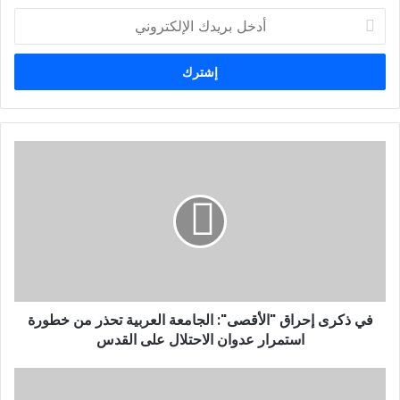
أ
د
خ
ل
ب
ر
ي
د
ك
ا
ل
إ
ل
ك
ت
ر
و
في ذكرى إحراق "الأقصى": الجامعة العربية تحذر من خطورة
ن
استمرار عدوان الاحتلال على القدس
ي