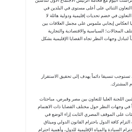
 ترأست اليوم مع فخامة الرئيس الاجتماع الأول لتدشين
ت التعاون الثنائي على أعلى مستوى في البلدين في
تعاون في خضم تحديات إقليمية ودولية هائلة لا
ا انعكاس إيجابي ملموس على مجمل العلاقات بين
 المجالات؛ السياسية والاقتصادية والتجارية
اً لتبادل وجهات النظر تجاه القضايا الإقليمية بشكل
تستوجب تنسيقا دائماً يهدف إلى تحقيق الاستقرار
ام المشترك.
ين اللجنة العليا للتعاون بين مصر وقبرص، مباحثات
 في وجهات النظر حول مختلف القضايا ذات الاهتمام
ثات على الموقف المصري الثابت إزاء الوضع في
زام كافة الدول باحترام القانون الدولي وميثاق
ام السيادة والمياه الإقليمية للدول، وأهمية احترام