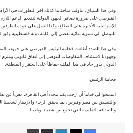
وفي هذا السياق، تناولت مباحثاتنا كذلك آخر التطورات في الأرا
القبرصي على ضرورة تضافر الجهود الدولية لتقديم الدعم اللاز
الإسرائيلية الأخيرة على القطاع، وكذا العمل على عودة الطرفين
للتوصل إلى تسوية نهائية تفضي إلى إقامة دولة فلسطينية وفق قر
وفي هذا الصدد أطلعت فخامة الرئيس القبرصي على جهودنا المس
وجهودنا لاستئناف المفاوضات للتوصل إلى اتفاق قانوني وملزم ل
الدولي بدور جاد في هذا الملف حفاظاً على استقرار المنطقة.
فخامة الرئيس،
اسمحوا لي ختاماً أن أرحب بكم مجدداً في القاهرة، معرباً عن تطل
والتنسيق بين مصر وقبرص، بما يحقق الرخاء والازدهار لشعبينا الص
وللصداقة التقليدية التي تجمع بين شعبينا وبلدينا.
فيسبوك
X
لينكدإن
مشاركة عبر البريد
طباعة