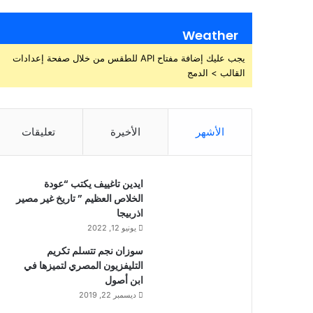
Weather
يجب عليك إضافة مفتاح API للطقس من خلال صفحة إعدادات
القالب > الدمج
الأشهر
الأخيرة
تعليقات
ايدين تاغييف يكتب “عودة
الخلاص العظيم ” تاريخ غير مصير
اذربيجا
يونيو 12, 2022
سوزان نجم تتسلم تكريم
التليفزيون المصري لتميزها في
ابن أصول
ديسمبر 22, 2019