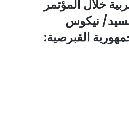
ية خلال المؤتمر
سيد/ نيكوس
هورية القبرصية: