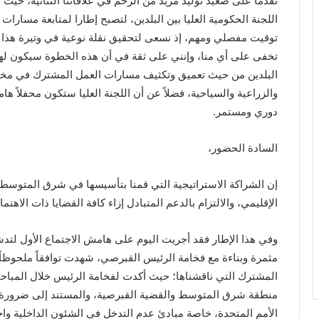
تقدما على صعيد توليد مزيد من الزخم في علاقاتنا الثنائية، حيث
اللجنة الحكومية العليا بين البلدين، لتصبح إطارا لمتابعة مسارا
توقيت مفصلي ومهم، إذ نسعى لتحقيق نقلة نوعية في وتيرة هذا ال
تخفى على أي منا، وإنني على ثقة في أن هذه الخطوة سيكون له
البلدين من حيث تعميق وتكثيف مسارات العمل المشترك في مختلف
والزراعية والسياحية، فضلاً عن أن اللجنة العليا ستكون محفلاً هام
دوري ومستمر.
السادة الحضور،
إن الشراكة الاستراتيجية التي قمنا بتأسيسها في شرق المتوسط 
الإقليمي، والالتزام بالدعم المتبادل إزاء كافة القضايا ذات الاهتم
وفي هذا الإطار فقد أجريت اليوم على هامش الاجتماع الأول لتدش
مثمرة وبناءة مع فخامة الرئيس القبرصي، شهدت توافقاً ملحوظاً
المشترك التي ناقشناها؛ حيث أكدت لفخامة الرئيس خلال المباح
منطقة شرق المتوسط والقضية القبرصية، والمستند إلى ضرورة الت
الأمم المتحدة، خاصة مبادئ عدم التدخل في الشئون الداخلية واحتر