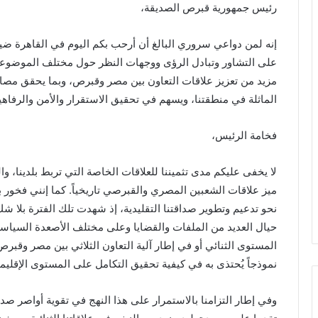
رئيس جمهورية قبرص الصديقة،
إنه لمن دواعي سروري البالغ أن أرحب بكم اليوم في القاهرة ضي
على التشاور وتبادل الرؤى ووجهات النظر حول مختلف الموضوعات
مزيد من تعزيز علاقات التعاون بين مصر وقبرص، وبما يحقق مصال
الماثلة في منطقتنا، ويسهم في تحقيق الاستقرار والأمن والرفاهي
فخامة الرئيس،
لا يخفى عليكم مدى تثميننا للعلاقات الخاصة التي تربط بلدينا، 
ميز علاقات الشعبين المصري والقبرصي تاريخياً. كما إنني فخور 
نحو تدعيم وتطوير صداقتنا التقليدية، إذ شهدت تلك الفترة بلا شك 
حيال العديد من الملفات والقضايا وعلى مختلف الأصعدة السياسية
المستوى الثنائي أو في إطار آلية التعاون الثلاثي بين مصر وقبرص
نموذجاً يُحتذى به في كيفية تحقيق التكامل على المستوى الإقليم
وفي إطار التزامنا بالاستمرار على هذا النهج في تقوية أواصر صد