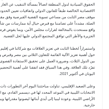
الحقوق السيادية لدول المنطقة اتصالاً بمسألة التنقيب عن الغاز 
الاقتصادية الخالصة طبقاً للقانون الدولي واتفاقيات تعيين الحدو
موقف مصر الثابت من مساعي تسوية القضية القبرصية وفق مقرر
الصلة، مشدداً على تضامننا مع قبرص حيال أية ممارسات من شأن
واقع مستحدث بالمخالفة لقرارات مجلس الأمن، وبما يقوض فر
الجزيرة والأطر التي توافق المجتمع الدولي عليها لحل القضية.
واستمراراً لخطنا الثابت في تعزيز العلاقات مع شركائنا في إقل
حول أهمية تعزيز الآلية القائمة للتعاون الثلاثي بين مصر وقبرص 
بين الدول الثلاث، وضرورة العمل على تحقيق الاستفادة القصوى من 
تفرُد تلك العلاقة. وفي هذا السياق فقد اتفقنا على أهمية التحضير 
اليونان في أكتوبر 2021.
وعلى الصعيد الإقليمي، تناولت مباحثتنا اليوم آخر التطورات ذات
الانتخابات الليبية في الموعد المحدد لها في ديسمبر القادم، مع 
الأراضي الليبية، وعودة ليبيا إلى أيدي أبنائها ليصونوا مقدراتها و
خارجية.