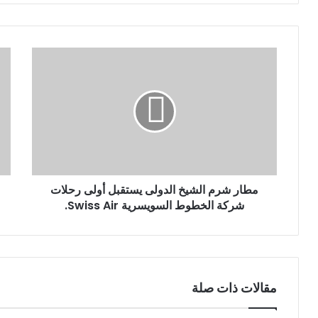
ي
د
ك
ا
ل
إ
ل
ك
ت
ر
و
ن
مطار شرم الشيخ الدولى يستقبل أولى رحلات
ي
شركة الخطوط السويسرية Swiss Air.
مقالات ذات صلة