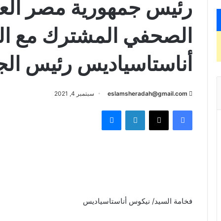
رئيس جمهورية مصر العرب
الصحفي المشترك مع ال
أناستاسياديس رئيس الجم
eslamsheradah@gmail.com
سبتمبر 4, 2021
فيسبوك
X
لينكدإن
ماسنجر
فخامة السيد/ نيكوس أناستاسياديس