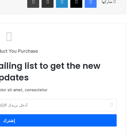
شاركها
duct You Purchase
iling list to get the new
pdates!
lor sit amet, consectetur.
أ
د
خ
ل
ب
ر