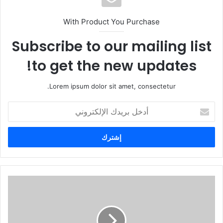
With Product You Purchase
Subscribe to our mailing list
to get the new updates!
Lorem ipsum dolor sit amet, consectetur.
أ
د
خ
ل
ب
ر
ي
د
ك
ا
ل
إ