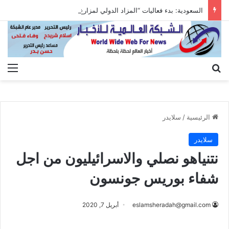
السعودية: بدء فعاليات “المزاد الدولي لمزارع إنتاج الصقور 2026”
بحث عن
الق
الرئيسية
/
سلايدر
سلايدر
نتنياهو نصلي والاسرائيليون من اجل
شفاء بوريس جونسون
eslamsheradah@gmail.com
أبريل 7, 2020