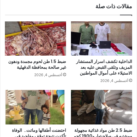
مقالات ذات صلة
الداخلية تكشف اسرار المستشار
ضبط 1.5 طن لحوم مجمدة ودهون
المزيف وتلقى القبض عليه بعد
غير صالحة بمحافظة الدقهلية
الاستيلاء على أموال المواطنين
أغسطس 4, 2026
أغسطس 4, 2026
ضبط 2.5 طن مواد غذائية مجهولة
احتضنت أطفالها وماتت.. الوفاة
ومشتبه في صلاحيتها، و1900 كجم
تأكدت نتيجة توقف مفاجئ في