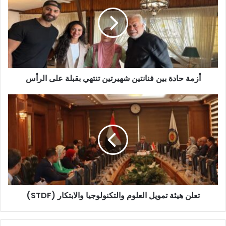
ا
ل
إ
ل
ك
ت
ر
و
أزمة حادة بين فنانتين شهيرتين تنتهي بقبلة على الرأس
ن
ي
تعلن هيئة تمويل العلوم والتكنولوجيا والابتكار (STDF)