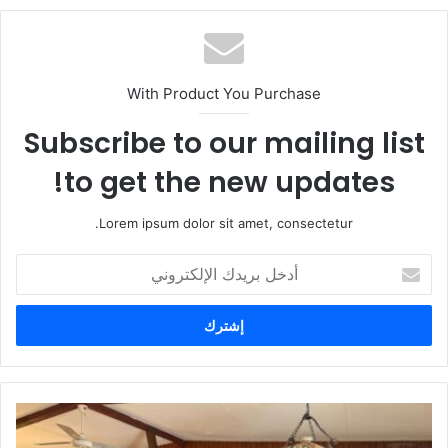
With Product You Purchase
Subscribe to our mailing list
to get the new updates!
Lorem ipsum dolor sit amet, consectetur.
أ
د
خ
ل
ب
ر
ي
د
ك