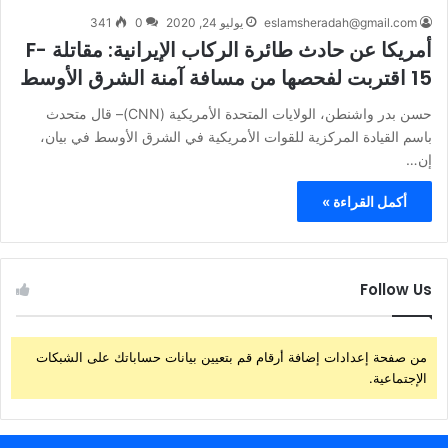
eslamsheradah@gmail.com
يوليو 24, 2020
0
341
أمريكا عن حادث طائرة الركاب الإيرانية: مقاتلة F-
15 اقتربت لفحصها من مسافة آمنة الشرق الأوسط
حسن بدر واشنطن، الولايات المتحدة الأمريكية (CNN)– قال متحدث
باسم القيادة المركزية للقوات الأمريكية في الشرق الأوسط في بيان،
إن…
أكمل القراءة »
Follow Us
من صفحة إعدادات إضافة أرقام قم بتعيين بيانات حساباتك على الشبكات
الإجتماعية.