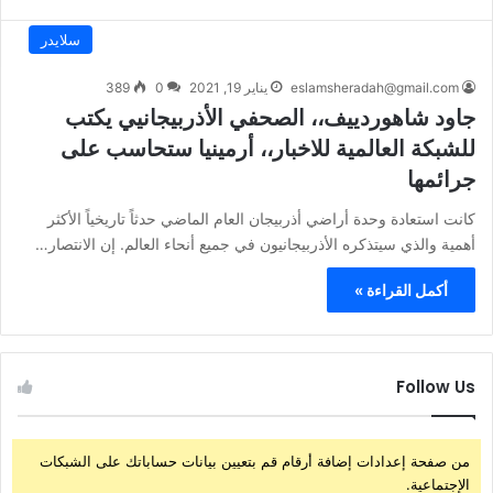
سلايدر
eslamsheradah@gmail.com
يناير 19, 2021
0
389
جاود شاهوردييف،، الصحفي الأذربيجانيي يكتب
للشبكة العالمية للاخبار،، أرمينيا ستحاسب على
جرائمها
كانت استعادة وحدة أراضي أذربيجان العام الماضي حدثاً تاريخياً الأكثر
أهمية والذي سيتذكره الأذربيجانيون في جميع أنحاء العالم. إن الانتصار…
أكمل القراءة »
Follow Us
من صفحة إعدادات إضافة أرقام قم بتعيين بيانات حساباتك على الشبكات
الإجتماعية.