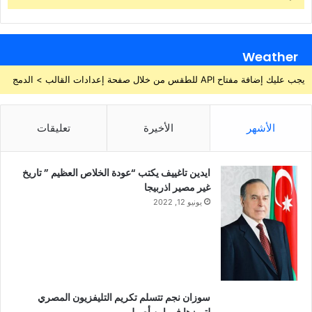
Weather
يجب عليك إضافة مفتاح API للطقس من خلال صفحة إعدادات القالب > الدمج
الأشهر
الأخيرة
تعليقات
ايدين تاغييف يكتب “عودة الخلاص العظيم ” تاريخ
غير مصير اذربيجا
يونيو 12, 2022
سوزان نجم تتسلم تكريم التليفزيون المصري