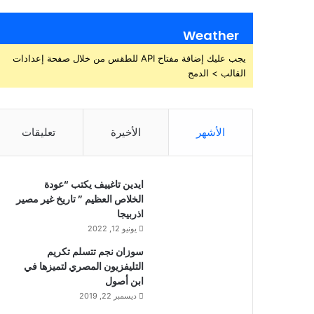
Weather
يجب عليك إضافة مفتاح API للطقس من خلال صفحة إعدادات
القالب > الدمج
الأشهر
الأخيرة
تعليقات
ايدين تاغييف يكتب “عودة
الخلاص العظيم ” تاريخ غير مصير
اذربيجا
يونيو 12, 2022
سوزان نجم تتسلم تكريم
التليفزيون المصري لتميزها في
ابن أصول
ديسمبر 22, 2019