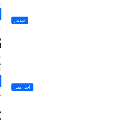
ر
سلايدر
ر
ا
ر
و
ا
أخبار مصر
ر
ط