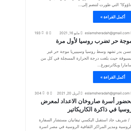
ناؤوكا” التي طورت لتنضم إلى…
أكمل القراءة »
eslamsheradah@gmail.com
مايو 16, 2021
0
193
وجة حر تضرب روسيا لأول مرة
سن بدر تشهد وسط روسيا وسيبيريا موجة حر غير
سبوقة حيث بلغت درجة الحرارة المسجلة في كل من
امارا ويكاترنبورغ…
أكمل القراءة »
eslamsheradah@gmail.com
أبريل 20, 2021
0
304
حضور أسرة صاروخان الاعداد لمعرض
وسيا في ذاكرة الكاريكاتير
 / شريف جاد استقبل اليكسي تيفانيان مستشار السفارة
لروسية ومدير المراكز الثقافية الروسية في مصر اسرة