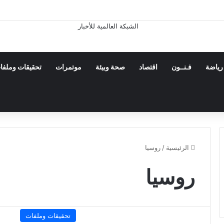
 فى جزيرة قشم ناجم عن التصدى لأهداف معادية عند مضيق هرمز
رياضة
فـنــون
اقتصاد
صحة وبيئة
موتمرات
تحقيقات وملفا
الرئيسية
/
روسيا
روسيا
تحقيقات وملفات