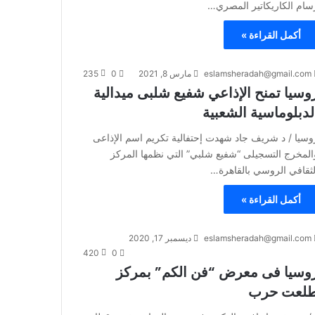
سام الكاريكاتير المصري…
أكمل القراءة »
eslamsheradah@gmail.com
مارس 8, 2021
0
235
وسيا تمنح الإذاعي شفيع شلبى ميدالية
لدبلوماسية الشعبية
وسيا / د شريف جاد شهدت إحتفالية تكريم اسم الإذاعى
المخرج التسجيلى “شفيع شلبي” التي نظمها المركز
لثقافي الروسي بالقاهرة…
أكمل القراءة »
eslamsheradah@gmail.com
ديسمبر 17, 2020
420
0
وسيا فى معرض “فن الكم” بمركز
لعت حرب