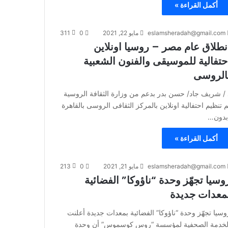
أكمل القراءة »
eslamsheradah@gmail.com
مايو 22, 2021
0
311
نطلاق عام مصر – روسيا اونلاين
حتفالية للموسيقى والفنون الشعبية
الروسى
 / شريف جاد/ حسن بدر بدعم من وزارة الثقافة الروسية
م تنظيم احتفالية اونلاين بالمركز الثقافى الروسى بالقاهرة
بدون…
أكمل القراءة »
eslamsheradah@gmail.com
مايو 21, 2021
0
213
وسيا تجهّز وحدة “ناؤوكا” الفضائية
معدات جديدة
وسيا تجهّز وحدة “ناؤوكا” الفضائية بمعدات جديدة أعلنت
لخدمة الصحفية لمؤسسة “روس كوسموس” أن وحدة