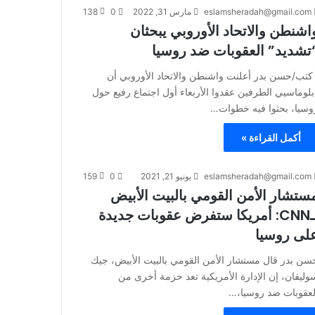
eslamsheradah@gmail.com
مارس 31, 2022
0
138
اشنطن والاتحاد الأوروبي يبحثان
تشديد” العقوبات ضد روسيا
تب/حسن بدر أعلنت واشنطن والاتحاد الأوروبي أن
بلوماسيي الطرفين عقدوا الأربعاء أول اجتماع رفيع حول
وسيا، بحثوا فيه خطوات…
أكمل القراءة »
eslamsheradah@gmail.com
يونيو 21, 2021
0
159
ستشار الأمن القومي بالبيت الأبيض
لـCNN: أمريكا ستفرض عقوبات جديدة
لى روسيا
سن بدر قال مستشار الأمن القومي بالبيت الأبيض، جيك
وليفان، إن الإدارة الأمريكية تعد حزمة أخرى من
لعقوبات ضد روسيا،…