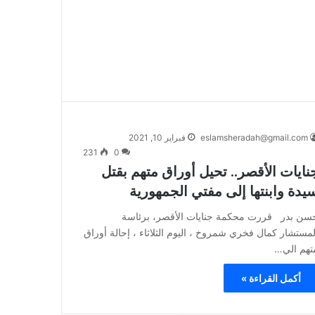
eslamsheradah@gmail.com
فبراير 10, 2021
231
0
نايات الأقصر.. تحيل أوراق متهم بقتل
يدة وابنتها إلى مفتي الجمهورية
سن بدر قررت محكمة جنايات الأقصر، برئاسة
لمستشار كمال فخري شمروخ ، اليوم الثلاثاء ، إحالة أوراق
تهم الي…
أكمل القراءة »