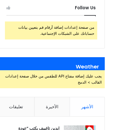
Follow Us
من صفحة إعدادات إضافة أرقام قم بتعيين بيانات
حساباتك على الشبكات الإجتماعية.
Weather
يجب عليك إضافة مفتاح API للطقس من خلال صفحة إعدادات
القالب > الدمج
الأشهر
الأخيرة
تعليقات
ايدين تاغييف يكتب “عودة