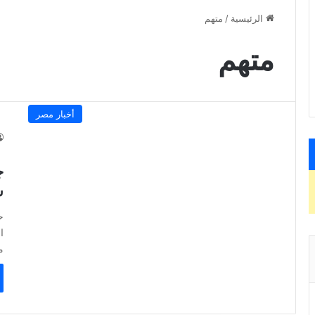
الرئيسية
/
متهم
متهم
أخبار مصر
ج
س
ح
ا
م