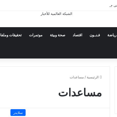
 فى جزيرة قشم ناجم عن التصدى لأهداف معادية عند مضيق هرمز
رياضة
فـنــون
اقتصاد
صحة وبيئة
موتمرات
تحقيقات وملفا
الرئيسية
/
مساعدات
مساعدات
سلايدر