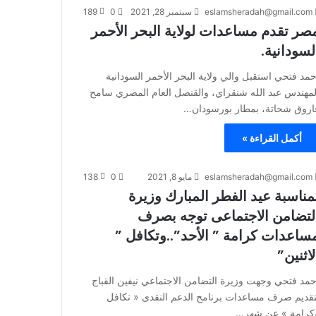
eslamsheradah@gmail.com
سبتمبر 28, 2021
0
189
صر تقدم مساعدات لولاية البحر الأحمر
لسودانية.
حمد فتحي استقبل والي ولاية البحر الأحمر السودانية
لمهندس عبد الله شنقراي، والقنصل العام المصري سامح
اروق شحاتة، بمطار بورسودان…
أكمل القراءة »
eslamsheradah@gmail.com
مايو 8, 2021
0
138
مناسبة عيد الفطر المبارك وزيرة
لتضامن الاجتماعى توجه بصرف
ساعدات كرامة ” الأحد”..وتكافل ”
لاثنين”
حمد فتحي وجهت وزيرة التضامن الاجتماعي نيفين القباج
تقديم صرف مساعدات برنامج الدعم النقدى « تكافل
كرامة » عن شهر…