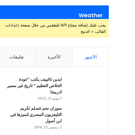
Weather
يجب عليك إضافة مفتاح API للطقس من خلال صفحة إعدادات
القالب > الدمج
الأشهر
الأخيرة
تعليقات
ايدين تاغييف يكتب “عودة
الخلاص العظيم ” تاريخ غير مصير
اذربيجا
يونيو 12, 2022
سوزان نجم تتسلم تكريم
التليفزيون المصري لتميزها في
ابن أصول
ديسمبر 22, 2019