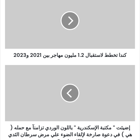
ك
ا
ل
إ
ل
ك
ت
ر
و
كندا تخطط لاستقبال 1.2 مليون مهاجر بين 2021 و2023
ن
ي
إضيئت " مكتبة الإسكندرية " باللون الوردي تزامنآ مع حمله (
هي ) في دعوة صارخة لإلقاء الضوء علي مرض سرطان الثدي