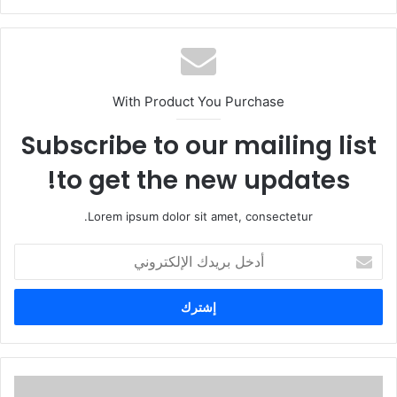
With Product You Purchase
Subscribe to our mailing list
to get the new updates!
Lorem ipsum dolor sit amet, consectetur.
أ
د
خ
ل
ب
ر
ي
د