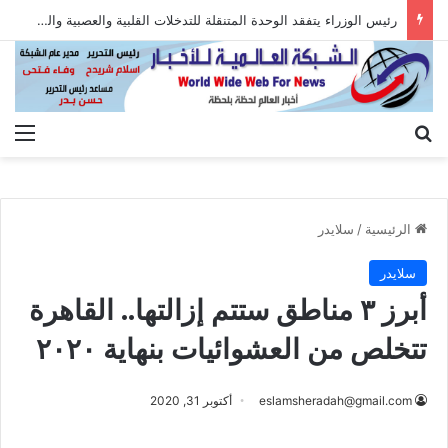
رئيس الوزراء يتفقد الوحدة المتنقلة للتدخلات القلبية والعصبية والعضلية وعلاج السكتات الدماغية
بحث عن
الق
الرئيسية
/
سلايدر
سلايدر
أبرز ٣ مناطق ستتم إزالتها.. القاهرة
تتخلص من العشوائيات بنهاية ٢٠٢٠
eslamsheradah@gmail.com
أكتوبر 31, 2020