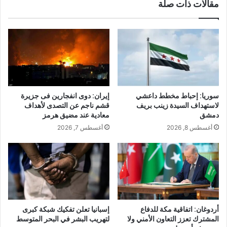
مقالات ذات صلة
سوريا: إحباط مخطط داعشي
إيران: دوى انفجارين فى جزيرة
لاستهداف السيدة زينب بريف
قشم ناجم عن التصدى لأهداف
دمشق
معادية عند مضيق هرمز
أغسطس 8, 2026
أغسطس 7, 2026
أردوغان: اتفاقية مكة للدفاع
إسبانيا تعلن تفكيك شبكة كبرى
المشترك تعزز التعاون الأمني ولا
لتهريب البشر في البحر المتوسط