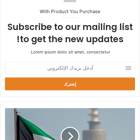
With Product You Purchase
Subscribe to our mailing list
to get the new updates!
Lorem ipsum dolor sit amet, consectetur.
أ
د
خ
ل
ب
ر
ي
د
ك
ا
ل
إ