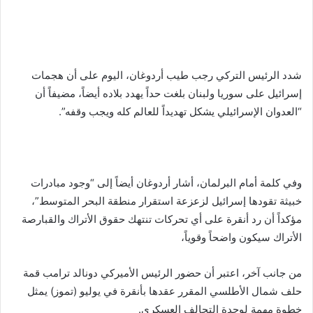
شدد الرئيس التركي رجب طيب أردوغان، اليوم على أن هجمات
إسرائيل على سوريا ولبنان بلغت حداً يهدد بلاده أيضاً، مضيفاً أن
“العدوان الإسرائيلي يشكل تهديداً للعالم كله ويجب وقفه”.
وفي كلمة أمام البرلمان، أشار أردوغان أيضاً إلى “وجود مبادرات
خبيثة تقودها إسرائيل لزعزعة استقرار منطقة البحر المتوسط”،
مؤكداً أن رد أنقرة على أي تحركات تنتهك حقوق الأتراك والقبارصة
الأتراك سيكون واضحاً وقوياً،
من جانب آخر، اعتبر أن حضور الرئيس الأميركي دونالد ترامب قمة
حلف شمال الأطلسي المقرر عقدها بأنقرة في يوليو (تموز) يمثل
خطوة مهمة لوحدة التحالف العسكري.