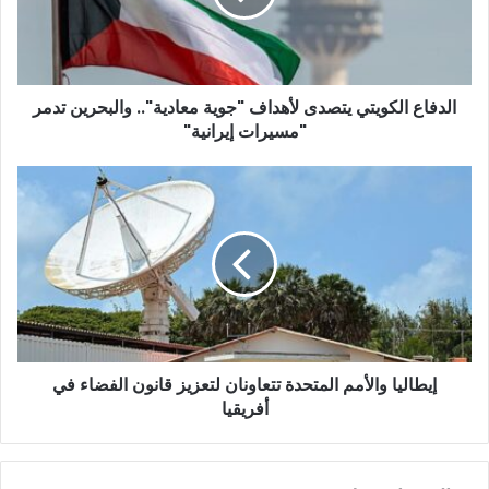
ل
ك
ت
ر
و
الدفاع الكويتي يتصدى لأهداف "جوية معادية".. والبحرين تدمر
ن
"مسيرات إيرانية"
ي
إيطاليا والأمم المتحدة تتعاونان لتعزيز قانون الفضاء في
أفريقيا