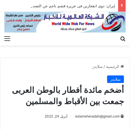
إيران: دوى انفجارين فى جزيرة قشم ناجم عن التصدى لأهداف معادية عند مضيق هرمز
بحث عن
الق
الرئيسية
/
سلايدر
سلايدر
أضخم مائدة أفطار بالوطن العربى
جمعت بين الأقباط والمسلمين
eslamsheradah@gmail.com
أبريل 24, 2022