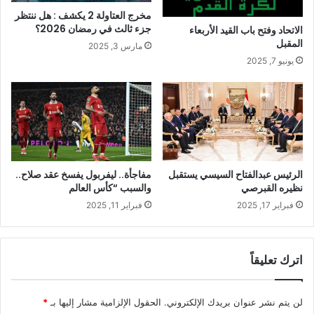
مخرج العتاولة 2 يكشف : هل ننتظر
جزء ثالث في رمضان 2026؟
الاتحاد وفتح باب القيد الأربعاء
المقبل
مارس 3, 2025
يونيو 7, 2025
الرئيس عبدالفتاح السيسي يستقبل
مفاجأة.. ليفربول يفسخ عقد صلاح..
نظيره القبرصي
والسبب “كأس العالم
فبراير 17, 2025
فبراير 11, 2025
اترك تعليقاً
لن يتم نشر عنوان بريدك الإلكتروني.
الحقول الإلزامية مشار إليها بـ
*