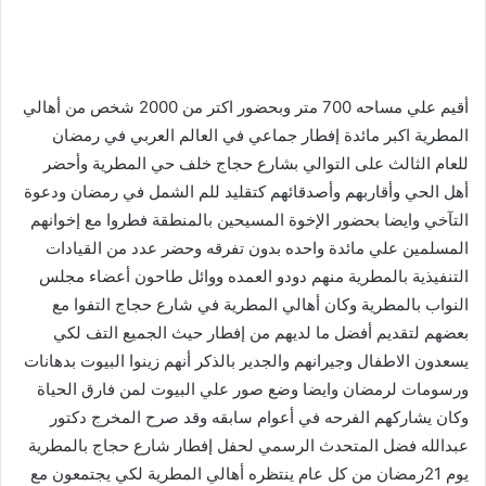
أقيم علي مساحه 700 متر وبحضور اكتر من 2000 شخص من أهالي
المطرية اكبر مائدة إفطار جماعي في العالم العربي في رمضان
للعام الثالث على التوالي بشارع حجاج خلف حي المطرية وأحضر
أهل الحي وأقاربهم وأصدقائهم كتقليد للم الشمل في رمضان ودعوة
التآخي وايضا بحضور الإخوة المسيحين بالمنطقة فطروا مع إخوانهم
المسلمين علي مائدة واحده بدون تفرقه وحضر عدد من القيادات
التنفيذية بالمطرية منهم دودو العمده ووائل طاحون أعضاء مجلس
النواب بالمطرية وكان أهالي المطرية في شارع حجاج التفوا مع
بعضهم لتقديم أفضل ما لديهم من إفطار حيث الجميع التف لكي
يسعدون الاطفال وجيرانهم والجدير بالذكر أنهم زينوا البيوت بدهانات
ورسومات لرمضان وايضا وضع صور علي البيوت لمن فارق الحياة
وكان يشاركهم الفرحه في أعوام سابقه وقد صرح المخرج دكتور
عبدالله فضل المتحدث الرسمي لحفل إفطار شارع حجاج بالمطرية
يوم 21رمضان من كل عام ينتظره أهالي المطرية لكي يجتمعون مع