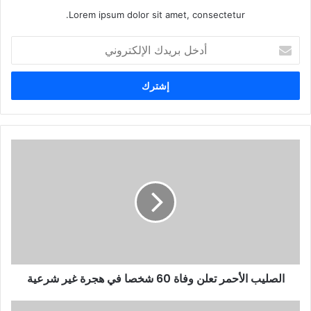
Lorem ipsum dolor sit amet, consectetur.
أ
د
خ
ل
ب
ر
ي
د
ك
ا
ل
إ
ل
ك
ت
ر
و
الصليب الأحمر تعلن وفاة 60 شخصا في هجرة غير شرعية
ن
ي