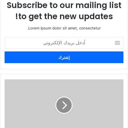
Subscribe to our mailing list
to get the new updates!
Lorem ipsum dolor sit amet, consectetur.
أ
د
خ
ل
ب
ر
ي
د
ك
ا
ل
إ
ل
ك
ت