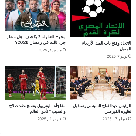
مخرج العتاولة 2 يكشف : هل ننتظر
جزء ثالث في رمضان 2026؟
الاتحاد وفتح باب القيد الأربعاء
المقبل
مارس 3, 2025
يونيو 7, 2025
الرئيس عبدالفتاح السيسي يستقبل
مفاجأة.. ليفربول يفسخ عقد صلاح..
نظيره القبرصي
والسبب “كأس العالم
فبراير 17, 2025
فبراير 11, 2025