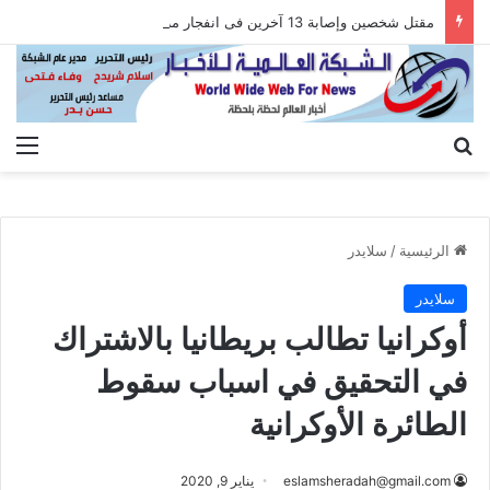
مقتل شخصين وإصابة 13 آخرين فى انفجار مركبة بمدينة جرمانا قرب دمشق
بحث عن
الق
الرئيسية
/
سلايدر
سلايدر
أوكرانيا تطالب بريطانيا بالاشتراك
في التحقيق في اسباب سقوط
الطائرة الأوكرانية
eslamsheradah@gmail.com
يناير 9, 2020