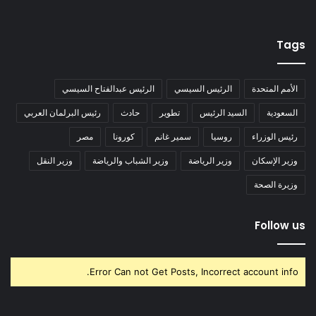
Tags
الأمم المتحدة
الرئيس السيسي
الرئيس عبدالفتاح السيسي
السعودية
السيد الرئيس
تطوير
حادث
رئيس البرلمان العربي
رئيس الوزراء
روسيا
سمير غانم
كورونا
مصر
وزير الإسكان
وزير الرياضة
وزير الشباب والرياضة
وزير النقل
وزيرة الصحة
Follow us
Error Can not Get Posts, Incorrect account info.