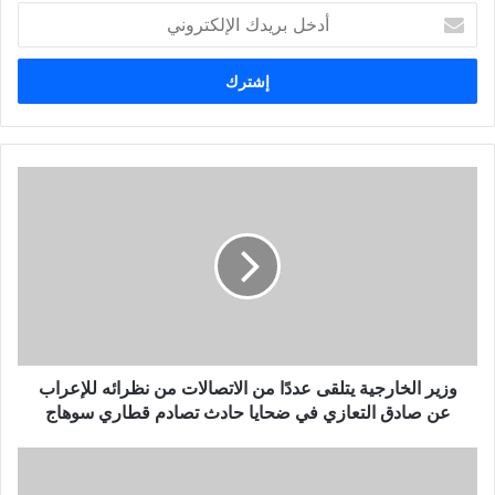
أ
د
خ
ل
ب
ر
ي
د
ك
ا
ل
إ
ل
ك
ت
ر
و
وزير الخارجية يتلقى عددًا من الاتصالات من نظرائه للإعراب
ن
عن صادق التعازي في ضحايا حادث تصادم قطاري سوهاج
ي