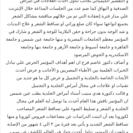
و التقشير الكيميائي بجانب تناول أحدث العلاجات في أمراض
الصدفية و البهاق كما ضم عدد من الجلسات المذاعة خلال الإنترنت
علي مدار فترة إنعقادة التي تم من خلالهم مناقشة مشاكل الشعر
بجميع انواعها سواء كان صلع وراثي او تساقط الشعر و علاج الندبات
و شد الوجه بدون جراحة و حقن البلازما للوجة و الشعر و شارك في
المؤتمر معظم الجامعات المصرية و منها جامعة عين شمس و جامعة
القاهرة و جامعة أسيوط و جامعة الأزهر و جامعة بنها وجامعه
الاسكندريه و الحوض المرصود
و أضاف دكتور عاصم فرج ان اهم أهداف المؤتمر الحرص علي تبادل
الخبرات العلمية بين الأطباء المصريين و الأجانب و عرض أحدث
الأبحاث الخاصة بالجلدية و التجميل و عرض كل ما هو جديد من
تقنيات او علاجات في مجال أمراض الجلدية و التجميل
و قالت دكتورة هدي منيب أستاذ أمراض الجلدية بطب عين شمس
ان المؤتمر ناقش هذا العام أحدث ما توصل اية العلم في مجال
الجلدية و الشعر و تسليط الضوء علي تساقط الشعر المصاحب
لكورونا بعد أن اثبتت الدراسات عن مضاعفات فيروس كورونا و منها
تساقط الشعر الشديد و يأتي بعد فترة من ٣ الي ٤ شهور من الإصابة
و تابعت إن الموتمر تناول أحدث جهاز في العالم للكشف عن سبب