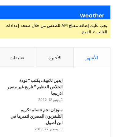
Weather
يجب عليك إضافة مفتاح API للطقس من خلال صفحة إعدادات
القالب > الدمج
الأشهر
الأخيرة
تعليقات
ايدين تاغييف يكتب “عودة
الخلاص العظيم ” تاريخ غير مصير
اذربيجا
يونيو 12, 2022
سوزان نجم تتسلم تكريم
التليفزيون المصري لتميزها في
ابن أصول
ديسمبر 22, 2019