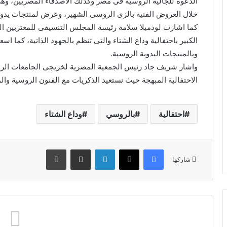
الدعوة للجالية الروسية فى مصر وكذلك الاصدقاء المصريين، وهى
خلال العروض الفنية بالزى الروسى الشهير، وعرض لمنتجات يدوي
كما اشارت لودميلا سلامة رئيسة المجلس التنسيقى للمغتربين ال
الكبير باحتفالية وداع الشتاء والتى تنظم بالجهود الذاتية، كما ا
وبالمنتجات اليدوية الروسية.
واشار شريف جاد رئيس الجمعية المصرية لخريجى الجامعات الروس
الاحتفالية المبهجة حيث نستعيد الذكريات مع الفنون الروسية والم
احتفالية
بالروسي
وداع الشتاء
فيسبوك
X
لينكدإن
مشاركة عبر البريد
طباعة
شاركها