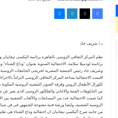
فيسبوك
X
لينكدإن
ماسنجر
د / شريف جاد
نظم المركز الثقافى الروسى بالقاهرة برئاسة اليكسى تيفانيان 
برئاسة لودميلا سلامة، الاحتفالية السنوية بعنوان “وداع الشتاء” 
وشريف جاد رئيس الجمعية المصرية لخريجى الجامعات الروسية و
اقيمت الاحتفالية بساحة المركز الثقافى الروسى التزاماً بالاجرا
لكورال الأطفال الروس وفرقة الفنون الشعبية الروسية المكونة م
من التابلوهات الفنية والاغانى والفلكلور الروسى الذى يعبر ع
كما ضمت الاحتفالية عدد من المسابقات والألعاب الشعبية بين الأ
الروسية الشعبية، وايضا ورشة فنية مفتوحة للجمهور فى فن صناعة 
من جانبه صرح أليكسى تيفانيان ان احتفالية وداع الشتاء هى تقلي