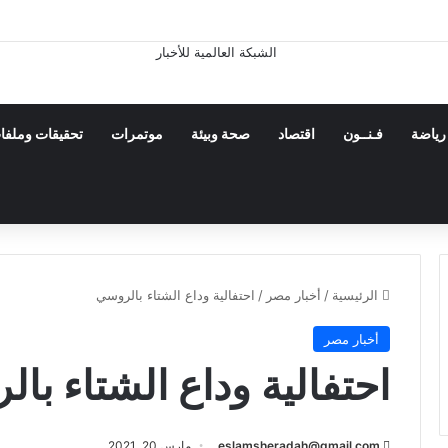
رياضة
فـنــون
اقتصاد
صحة وبيئة
موتمرات
تحقيقات وملفا
الرئيسية
/
أخبار مصر
/
احتفالية وداع الشتاء بالروسي
أخبار مصر
احتفالية وداع الشتاء با
eslamsheradah@gmail.com
مارس 20, 2021