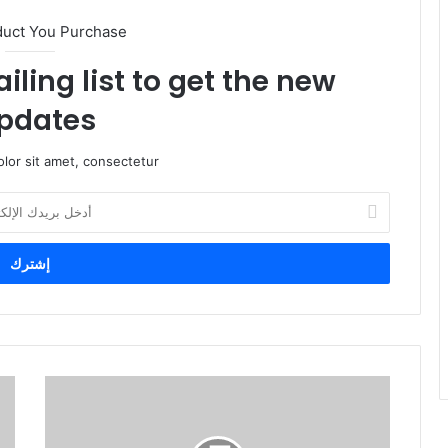
duct You Purchase
iling list to get the new
pdates!
lor sit amet, consectetur.
أ
د
خ
ل
ب
ر
ي
د
ك
ا
ل
إ