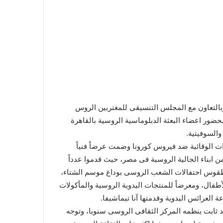
وبالتعاون مع المجلس التنسيقى للمغتربين الروس
وبحضور اعضاء البعثة الدبلوماسية الروسية بالقاهرة
السوفيتية.
ءات الوقائية ضد فيروس كورونا وضمت عرضاً فنياً
ن ابناء الجالية الروسية فى مصر، حيث قدموا عدداً
ن طقوس احتفالات الشعب الروسى بوداع موسم الشتاء،
طفال، ومعرضاً للمنتجات اليدوية الروسية والمأكولات
العرائس اليدوية وقدمتها آنا تيماشيفا.
د ثابت ينظمه المركز الثقافى الروسى سنويا، وتوجه