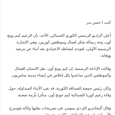
كتب / حسن بدر
أعلن الراديو الرسمي الكوري الشمالي، الأحد، بأن الزعيم كيم يونج
أون، وجه رسالة شكر لعمال وموظفين كوريين، وهي الإشارة
الرسمية الأولى، لعودته لنشاطه الاعتيادي بعد أنباء عن مرضه
ووفاته.
وقالت الإذاعة الرسمية، إن كيم يونج أون، نقل الامتنان للعمال
والموظفين الذين ساعدوا بكل إخلاص في إنشاء مدينة سامزيون.
وكان رئيس جمعية الصداقة الكورية، قد نفى الأنباء المتداولة، حول
وفاة زعيم كوريا الشمالية كيم جونج أون، متأثرا بأزمة صحية.
وقال أليخاندرو كاو دي بينوس، في تصريحات نقلتها وكالة بلومبرج
الأمريكية، إن هذه الشائعات “كاذبة وخبيثة”.