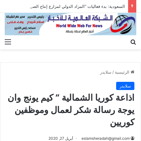
السعودية: بدء فعاليات “المزاد الدولي لمزارع إنتاج الصقور 2026”
بحث عن
الق
الرئيسية
/
سلايدر
سلايدر
اذاعة كوريا الشمالية ” كيم يونج وان
يوجة رسالة شكر لعمال وموظفين
كوريين
eslamsheradah@gmail.com
أبريل 27, 2020