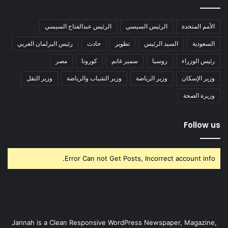
الأمم المتحدة
الرئيس السيسي
الرئيس عبدالفتاح السيسي
السعودية
السيد الرئيس
تطوير
حادث
رئيس البرلمان العربي
رئيس الوزراء
روسيا
سمير غانم
كورونا
مصر
وزير الإسكان
وزير الرياضة
وزير الشباب والرياضة
وزير النقل
وزيرة الصحة
Follow us
Error Can not Get Posts, Incorrect account info.
Jannah is a Clean Responsive WordPress Newspaper, Magazine,