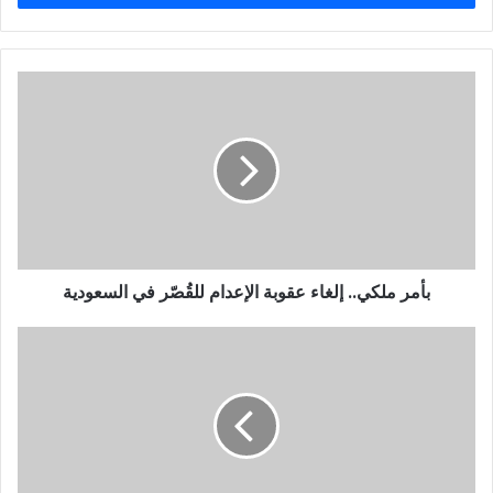
ب
ر
ي
د
ك
ا
ل
إ
ل
ك
ت
ر
و
بأمر ملكي.. إلغاء عقوبة الإعدام للقُصّر في السعودية
ن
ي