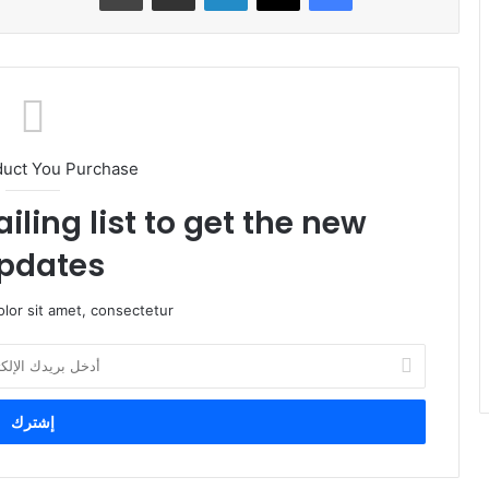
duct You Purchase
iling list to get the new
pdates!
lor sit amet, consectetur.
أ
د
خ
ل
ب
ر