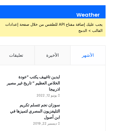
Weather
يجب عليك إضافة مفتاح API للطقس من خلال صفحة إعدادات
القالب > الدمج
الأشهر
الأخيرة
تعليقات
ايدين تاغييف يكتب “عودة
الخلاص العظيم ” تاريخ غير مصير
اذربيجا
يونيو 12, 2022
سوزان نجم تتسلم تكريم
التليفزيون المصري لتميزها في
ابن أصول
ديسمبر 22, 2019