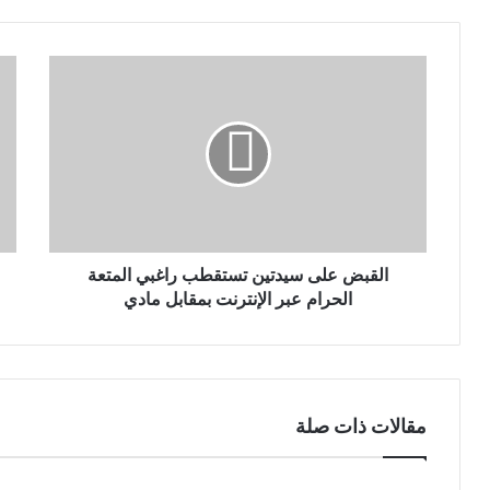
ي
د
ك
ا
ل
إ
ل
ك
ت
ر
و
ن
القبض على سيدتين تستقطب راغبي المتعة
ي
الحرام عبر الإنترنت بمقابل مادي
مقالات ذات صلة