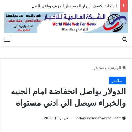
الداخلية تكشف اسرار المستشار المزيف وتلقى القبض عليه بعد الاستيلاء على أموال المواطنين
بحث عن
الق
الرئيسية
/
سلايدر
سلايدر
الدولار يواصل انخفاضة امام الجنيه
والخبراء سيصل الي ادني مستواه
eslamsheradah@gmail.com
فبراير 10, 2020