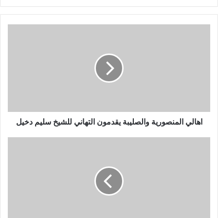
ر
ي
د
ك
ا
ل
إ
ل
ك
ت
ر
و
اهالي المنصورية والصليبة يقدمون التهاني للشيخ سليم دخيل
ن
ي