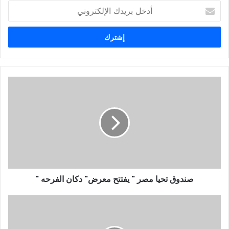
أ
د
خ
ل
ب
ر
ي
د
ك
ا
ل
إ
ل
ك
ت
ر
و
صندوق تحيا مصر " يفتتح معرض" دكان الفرحه "
ن
ي