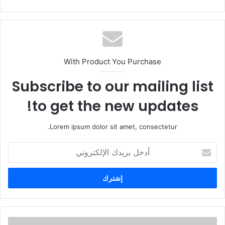
With Product You Purchase
Subscribe to our mailing list
to get the new updates!
Lorem ipsum dolor sit amet, consectetur.
أ
د
خ
ل
ب
ر
ي
د