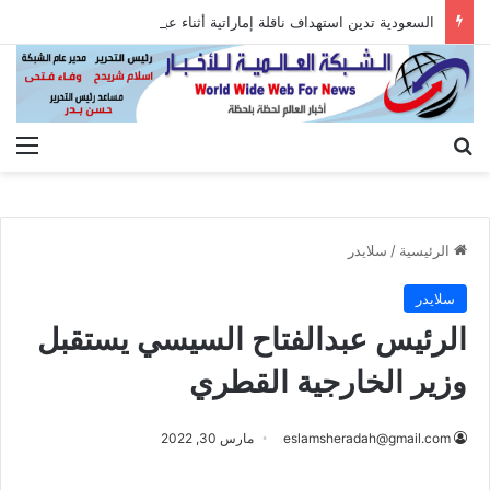
السعودية تدين استهداف ناقلة إماراتية أثناء عبورها هرمز
بحث عن
الق
الرئيسية
/
سلايدر
سلايدر
الرئيس عبدالفتاح السيسي يستقبل
وزير الخارجية القطري
eslamsheradah@gmail.com
مارس 30, 2022