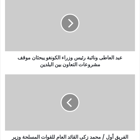
ك
ا
ل
إ
ل
ك
ت
ر
و
عبد العاطى ونائبة رئيس وزراء الكونغو يبحثان موقف
ن
مشروعات التعاون بين البلدين
ي
الفريق أول / محمد زكى القائد العام للقوات المسلحة وزير