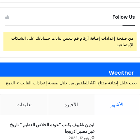
Follow Us
من صفحة إعدادات إضافة أرقام قم بتعيين بيانات حساباتك على الشبكات
الإجتماعية.
Weather
يجب عليك إضافة مفتاح API للطقس من خلال صفحة إعدادات القالب > الدمج
الأشهر
الأخيرة
تعليقات
ايدين تاغييف يكتب “عودة الخلاص العظيم ” تاريخ
غير مصير اذربيجا
يونيو 12, 2022