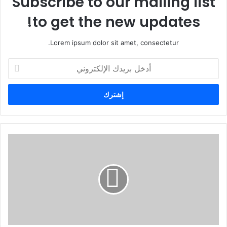
Subscribe to our mailing list
to get the new updates!
Lorem ipsum dolor sit amet, consectetur.
أ
د
خ
ل
ب
ر
ي
د
ك
ا
ل
إ
ل
ك
ت
ر