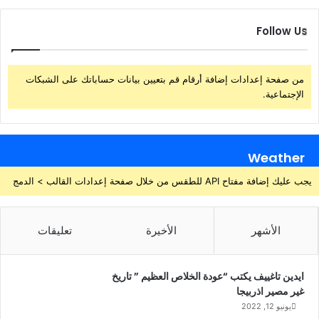
Follow Us
من صفحة إعدادات إضافة أرقام قم بتعيين بيانات حساباتك على الشبكات
الإجتماعية.
Weather
يجب عليك إضافة مفتاح API للطقس من خلال صفحة إعدادات القالب > الدمج
الأشهر
الأخيرة
تعليقات
ايدين تاغييف يكتب “عودة الخلاص العظيم ” تاريخ
غير مصير اذربيجا
يونيو 12, 2022