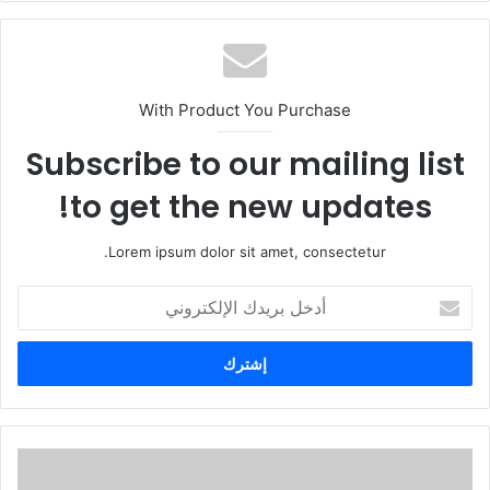
With Product You Purchase
Subscribe to our mailing list
to get the new updates!
Lorem ipsum dolor sit amet, consectetur.
أ
د
خ
ل
ب
ر
ي
د
ك