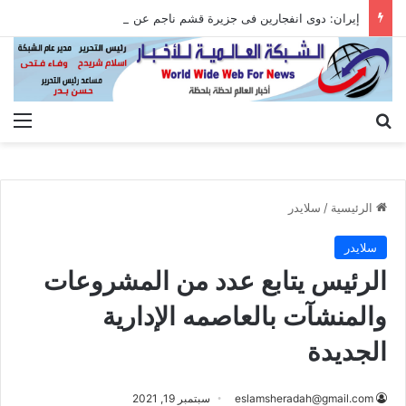
إيران: دوى انفجارين فى جزيرة قشم ناجم عن التصدى لأهداف معادية عند مضيق هرمز
بحث عن
الق
الرئيسية
/
سلايدر
سلايدر
الرئيس يتابع عدد من المشروعات
والمنشآت بالعاصمه الإدارية
الجديدة
eslamsheradah@gmail.com
سبتمبر 19, 2021