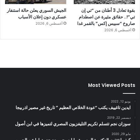
بقوة تعادل 3 أطنان من “تي إن
الجيش السوري يعلن حالة استنفار
تي”!.. حقائق مثيرة عن اصطدام
عسكري دون إعلان الأسباب
صاروخ “سبيس إكس” بالقمر غدا
أغسطس 6, 2026
أغسطس 6, 2026
Most Viewed Posts
يونيو 12, 2022
ايدين تاغييف يكتب “عودة الخلاص العظيم ” تاريخ غير مصير اذربيجا
ديسمبر 22, 2019
سوزان نجم تتسلم تكريم التليفزيون المصري لتميزها في ابن أصول
مايو 29, 2020