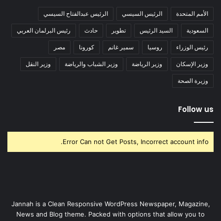
الأمم المتحدة
الرئيس السيسي
الرئيس عبدالفتاح السيسي
السعودية
السيد الرئيس
تطوير
حادث
رئيس البرلمان العربي
رئيس الوزراء
روسيا
سمير غانم
كورونا
مصر
وزير الإسكان
وزير الرياضة
وزير الشباب والرياضة
وزير النقل
وزيرة الصحة
Follow us
Error Can not Get Posts, Incorrect account info.
Jannah is a Clean Responsive WordPress Newspaper, Magazine,
News and Blog theme. Packed with options that allow you to