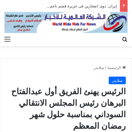
إيران: دوى انفجارين فى جزيرة قشم ناجم عن التصدى لأهداف معادية عند مضيق هرمز
بحث عن
الق
الرئيسية
/
سلايدر
سلايدر
الرئيس يهنئ الفريق أول عبدالفتاح
البرهان رئيس المجلس الانتقالي
السوداني بمناسبة حلول شهر
رمضان المعظم