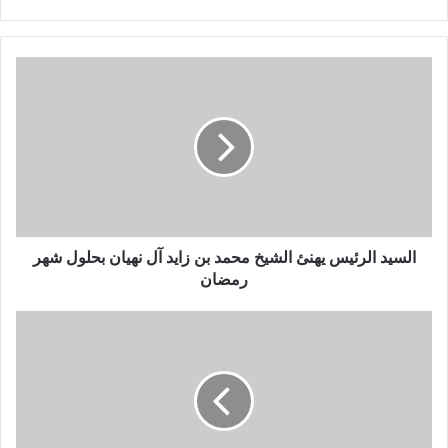
ب
ر
ي
د
ك
ا
ل
إ
ل
ك
ت
ر
و
السيد الرئيس يهنئ الشيخ محمد بن زايد آل نهيان بحلول شهر
ن
رمضان
ي