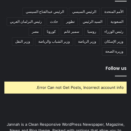
الأمم المتحدة
الرئيس السيسي
الرئيس عبدالفتاح السيسي
السعودية
السيد الرئيس
تطوير
حادث
رئيس البرلمان العربي
رئيس الوزراء
روسيا
سمير غانم
كورونا
مصر
وزير الإسكان
وزير الرياضة
وزير الشباب والرياضة
وزير النقل
وزيرة الصحة
Follow us
Error Can not Get Posts, Incorrect account info.
Jannah is a Clean Responsive WordPress Newspaper, Magazine,
News and Blog theme. Packed with options that allow you to