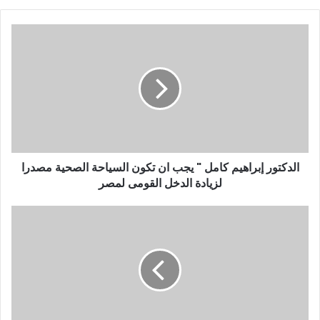
ي
د
ك
ا
ل
إ
ل
ك
ت
ر
و
الدكتور إبراهيم كامل " يجب ان تكون السياحة الصحية مصدرا
ن
لزيادة الدخل القومى لمصر
ي