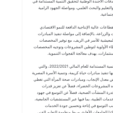
فات الأجندة الوطنية لتحقيق التنمية المستدامة في
على الصحة والتعليم والبحث العلمي، ومواصلة الجهود الرامية
جتماعية.
اعات عالية الإنتاجية الدافعة للنمو الاقتصادي
 والزراعة، بالإضافة إلى مواصلة تنفيذ المبادرات
المعيشية للأسر في الريف، مع توفير المخصصات
إعطاء الأولوية لتوطين المشروعات وتوجيه المخصصات
استثمارات، بهدف معالجة الفجوات التنموية.
كما اطلع السيد الرئيس على أهم الأهداف الاستراتيجية لخطة التنمية المستدامة للعام المالي 2022/2021، والتي
ا تنفيذ مبادرات حياة كريمة، وتنمية الأسرة المصرية
 معدل الإنجاب، ومبادرات صحة المرأة التي تغطي
 تجاه المشروعات الخضراء، فضلاً عن تعزيز قدرات
قدرة المنشآت الصحية، فضلاً عن التوسع في جهود
دمات الطبية، بما فيها عبر المستشفيات الجامعية،
نب التوسع في إتاحة وتحسين جودة الخدمات
ذا الجامعات الأهلية، وربط منظومة التعليم الفني