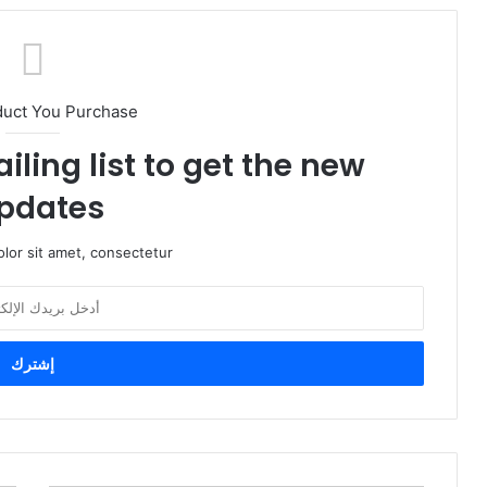
duct You Purchase
iling list to get the new
pdates!
lor sit amet, consectetur.
أ
د
خ
ل
ب
ر
ي
د
ك