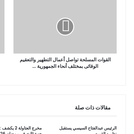
ا
ل
إ
ل
ك
ت
ر
و
ن
القوات المسلحة تواصل أعمال التطهير والتعقيم
ي
الوقائى بمختلف أنحاء الجمهورية ...
مقالات ذات صلة
الرئيس عبدالفتاح السيسي يستقبل
مخرج العتاولة 2
نظيره القبرصي
جزء ثالث في رمضان 2026؟