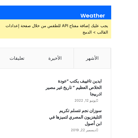
Weather
يجب عليك إضافة مفتاح API للطقس من خلال صفحة إعدادات
القالب > الدمج
الأشهر
الأخيرة
تعليقات
ايدين تاغييف يكتب “عودة
الخلاص العظيم ” تاريخ غير مصير
اذربيجا
يونيو 12, 2022
سوزان نجم تتسلم تكريم
التليفزيون المصري لتميزها في
ابن أصول
ديسمبر 22, 2019