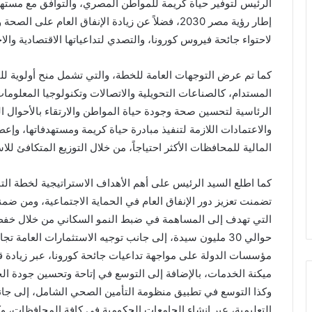
الرئيس لتوفير حياة كريمة للمواطن المصري، والتوافق مع مستهد
إطار رؤية مصر 2030، فضلاً عن زيادة الإنفاق العام 
لاحتواء جائحة فيروس كورونا، والتصدي لتداعياتها الاقتصادية والا
كما تم عرض التوجهات العامة للخطة، والتي تشمل منح أولوية للقط
المستدام، كالصناعات التحويلية والاتصالات وتكنولوجيا المعلومات
الرئاسية لتحسين صحة وجودة حياة المواطن والارتقاء بالأحوال 
والاعتمادات اللازمة لتنفيذ مبادرة حياة كريمة ومستهدفاتها، و
المالية للمحافظات الأكثر احتياجاً، من خلال التوزيع المتكافئ لل
تضمنت تعزيز دور الإنفاق العام في الحماية الاجتماعية، ومن ضمنه
التي تهدف إلى المساهمة في ضبط النمو السكاني من خلال خفض
حوالي 30 مليون سيدة، إلى جانب توجيه الاستثمارات العامة
مؤسسات الدولة على مواجهة تداعيات جائحة كورونا، عبر زيادة 
ميكنة الخدمات، بالإضافة إلى التوسع في إتاحة وتحسين جودة الخ
وكذا التوسع في تطبيق منظومة التأمين الصحي الشامل، إلى جا
التعليمية، عبر إنشاء الجامعات الحكومية في كافة المحافظات، وك