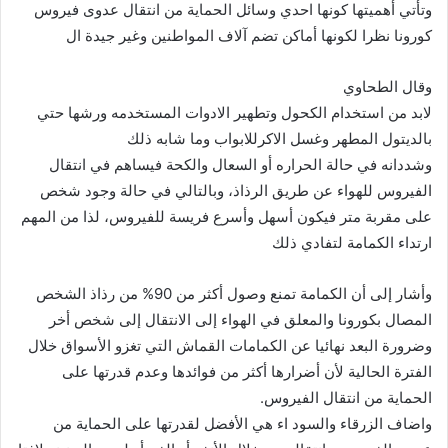
وتأتي أهميتها كونها احدي وسائل الحماية من انتقال عدوى فيروس
كورونا نظرا لكونها أماكن تضم آلاف المواطنين وغير جيدة ال
وقال الطحاوي
لابد من استخدام الكحول وتطهير الادوات المستخدمه ورشها حتي
بالديتول المطهر وغسل الاكرللابواب وما شابه ذلك
وشددانه في حالة الحراره أو السعال والكحة فيساهم في انتقال
الفيروس للهواء عن طريق الرذاذ، وبالتالي في حالة وجود شخص
على مقربة متر فيكون أسهل وأسرع فريسة للفيروس، لذا من المهم
ارتداء الكمامة لتفادي ذلك
وأشار إلى أن الكمامة تمنع وصول أكثر من 90% من رذاذ الشخص
المصال بكورونا والمعلق في الهواء إلى الانتقال إلى شخص أخر
وضرورة البعد نهائيا عن الكمامات القماش التي تغزو الأسواق خلال
الفترة الحالية لأن أضرارها أكثر من فوائدها وعدم قدرتها على
الحماية من انتقال الفيروس.
واضاف الزرقاء والسود اء هي الأفضل لقدرتها على الحماية من