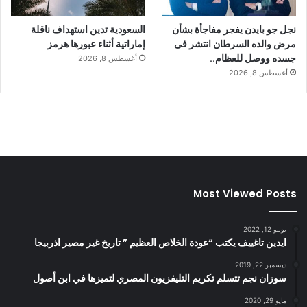
نجل جو بايدن يفجر مفاجأة بشأن
السعودية تدين استهداف ناقلة
مرض والده السرطان انتشر فى
إماراتية أثناء عبورها هرمز
جسده ووصل للعظام..
أغسطس 8, 2026
أغسطس 8, 2026
Most Viewed Posts
يونيو 12, 2022
ايدين تاغييف يكتب “عودة الخلاص العظيم ” تاريخ غير مصير اذربيجا
ديسمبر 22, 2019
سوزان نجم تتسلم تكريم التليفزيون المصري لتميزها في ابن أصول
مايو 29, 2020