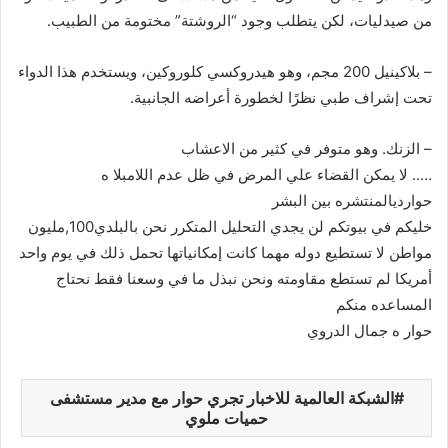
من صيدليات، لكن يتطلب وجود “الروشتة” مختومة من الطبيب.
– بلاكينيل 200 مجم، وهو هيدروكسي كلوروكين، ويستخدم هذا الدواء
تحت إشراف طبي نظرًا لخطورة أعراضه الجانبية.
– الزنك. وهو متوفر في كثير من الاعشاب
….. لا يمكن القضاء علي المرض في ظل عدم اللامبلا ه
حوارديالمنتشره بين البشر
خليكم في بيوتكم لن يجدي التحليل المتكرر نحن بالبلدي100,مليون
مواطن لا تستطيع دوله مهما كانت إمكانياتها تحمل ذلك في يوم واحد
أمريكا لم تستطع مقاومته ونحن نبذل ما في وسعنا فقط نحتاج
المساعده منكم
حوار ه جمال الدروي
الشبكة العالمية للاخبار تجري حوار مع مدير مستشفى
حميات ملوي