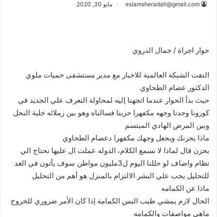
eslamsheradah@gmail.com
مايو 30, 2020
حوار اجراة / جمال الدروي
التقت الشبكة العالمية للاخبار مع مدير مستشفى حميات ملوي
الدكتور عصام الطحاوي
حيث بدأ الحوار عندما اتجهنا إليه لمحاولة التعرف علي الجديد في
كورونا وجدنا وجهه مكفهرا حزينا فسالناه وهو بين زملائه خلية النحل
وبين المرض الهادي المبتسم
ماذا يحزنك ويجعل وجهك مكفهرا دعصام الطحاوي
بحزن قال لماذا لا نسمع الكلام، الدوله عملت ال عليها نحتاج الي
نظام واضاف لو حللنا اليوم ل3مليون مواطن سوف يأتون في الغد
للتحليل يجب علي البشر الالتزام بالمنزل هو أهم من التحليل
ماذا عن الكمامه
الحال لازم يمشي طيب البس الكمامة إذا كان الأمر ضروري للخروج
ماهي مواصفات والكمامه