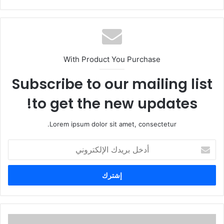
With Product You Purchase
Subscribe to our mailing list
to get the new updates!
Lorem ipsum dolor sit amet, consectetur.
أ
د
خ
ل
ب
ر
ي
د