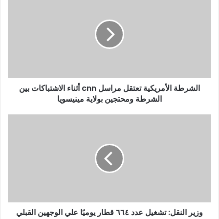
ك
ا
ل
إ
ل
ك
ت
ر
و
الشرطة الأمريكية تعتقل مراسل cnn أثناء الاشتباكات بين
ن
الشرطة ومحتجين بولاية مينيسويا
ي
وزير النقل: تشغيل عدد ٦٦٤ قطار يوميًا علي الوجهين القبلي