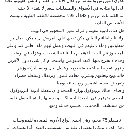
عدوى الفيروس وانتقاله من خلال الأنف أو الفم أو لمس العينينو لافتا
إلى أنها متاحة في الأسواق والصيدليات بسعر لا يتعدى 3 جنيه
اما الكمامات من نوع M3 أو N95 مخصصة للأطقم الطبية وليست
للأشخاص العادية،
هل هناك ادويه معينه والتزام معين المحجوز في البيت
اولا انا والطاقم الطبي مكن تعدي علي المريض بل ممكن نعمل من
متطوعين وملف عليهم في البيوت ونعمل ليهم ملف طبي كما وعلي
المحجوز في البيت الاهتمام بالنظافه الشخصيه وعزله في اوضه
وحده لا يخرج منها الابعد اسبوعين واستخدام كل شيء دون الآخرين
ويتهم بتقوية المناعه بيضه يوميا وعسل نحل وحبة البركه وزهر
ةالبابونج ونغليهم ويشرب معاهم ليمون وبرتقال وسلطه خضراء
وتعريض نفسه الشمس ربع ساعه يوميا
واضاف هناك بروتوكول وزارة الصحه و أن معظم أدوية البروتوكول
الصحي متوفرة في الصيدليات، لكن يوجد منها ما يتم الحصل عليه
من مستشفى الحميات، بحسب حديثه ومنها
– تاميفلو 75 مجم، وهي إحدى أنواع الأدوية المضادة للفيروسات،
وهذا الدواء يمكن الحصول عليه من مستشفى الصدر أو الحميات، أو