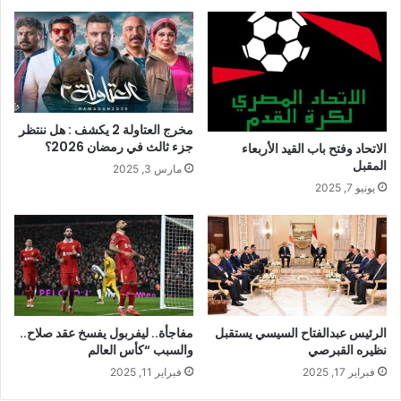
مخرج العتاولة 2 يكشف : هل ننتظر
جزء ثالث في رمضان 2026؟
الاتحاد وفتح باب القيد الأربعاء
المقبل
مارس 3, 2025
يونيو 7, 2025
الرئيس عبدالفتاح السيسي يستقبل
مفاجأة.. ليفربول يفسخ عقد صلاح..
نظيره القبرصي
والسبب “كأس العالم
فبراير 17, 2025
فبراير 11, 2025