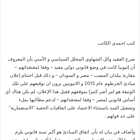
كتب /حمدى الكاتب
صرح العقيد وائل الشهاوي المحلل السياسي و الأمني بأن المعروف
أن إثيوبيا كانت في وضع قانوني دولي مفيد – وفقا لمعتقداتهم –
مقارنة ببلدان المصب – مصر و السودان – و ذلك قبل اختتام إعلان
مبادئ الخرطوم عام 2015 و الاثيوبيين يرون ان توقيعهم على تلك
الوثيقة هو امر أضر كثيرا بموقفهم فقبل هذا الإعلان، لم يكن هناك أي
أساس قانوني لمصر – وفقا لمعتقداتهم – لدعم مطالبها بملء
وتشغيل السد باستثناء الاعتماد على اتفاقيات الحقبة “الاستعمارية”
على حد قولهم .
وأضاف في بيان له بأن. اتفاق المبادئ هو أكبر سند قانوني يلزم
إثيوبيا الآن بعدم الإضرار بمصالح مصر، هذا ما أقرته إثيوبيا في حينه،