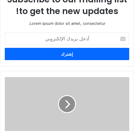
to get the new updates!
Lorem ipsum dolor sit amet, consectetur.
أ
د
خ
ل
ب
ر
ي
د
ك
ا
ل
إ
ل
ك
ت
ر