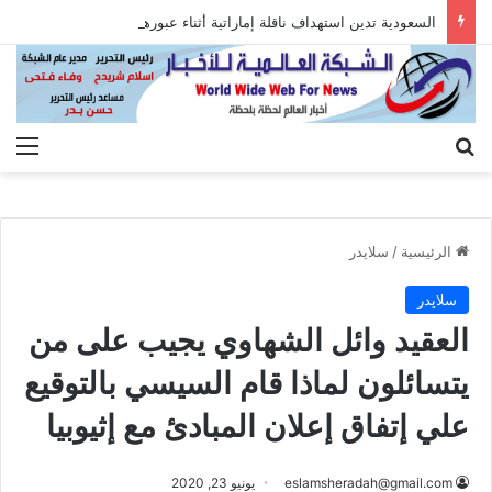
السعودية تدين استهداف ناقلة إماراتية أثناء عبورها هرمز
بحث عن
الق
الرئيسية
/
سلايدر
سلايدر
العقيد وائل الشهاوي يجيب على من
يتسائلون لماذا قام السيسي بالتوقيع
علي إتفاق إعلان المبادئ مع إثيوبيا
eslamsheradah@gmail.com
يونيو 23, 2020