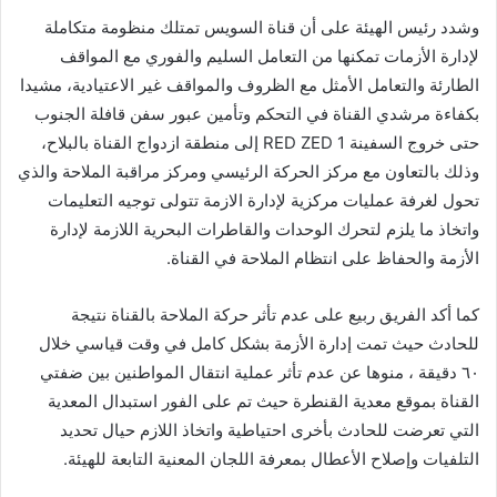
وشدد رئيس الهيئة على أن قناة السويس تمتلك منظومة متكاملة
لإدارة الأزمات تمكنها من التعامل السليم والفوري مع المواقف
الطارئة والتعامل الأمثل مع الظروف والمواقف غير الاعتيادية، مشيدا
بكفاءة مرشدي القناة في التحكم وتأمين عبور سفن قافلة الجنوب
حتى خروج السفينة RED ZED 1 إلى منطقة ازدواج القناة بالبلاح،
وذلك بالتعاون مع مركز الحركة الرئيسي ومركز مراقبة الملاحة والذي
تحول لغرفة عمليات مركزية لإدارة الازمة تتولى توجيه التعليمات
واتخاذ ما يلزم لتحرك الوحدات والقاطرات البحرية اللازمة لإدارة
الأزمة والحفاظ على انتظام الملاحة في القناة.
كما أكد الفريق ربيع على عدم تأثر حركة الملاحة بالقناة نتيجة
للحادث حيث تمت إدارة الأزمة بشكل كامل في وقت قياسي خلال
٦٠ دقيقة ، منوها عن عدم تأثر عملية انتقال المواطنين بين ضفتي
القناة بموقع معدية القنطرة حيث تم على الفور استبدال المعدية
التي تعرضت للحادث بأخرى احتياطية واتخاذ اللازم حيال تحديد
التلفيات وإصلاح الأعطال بمعرفة اللجان المعنية التابعة للهيئة.