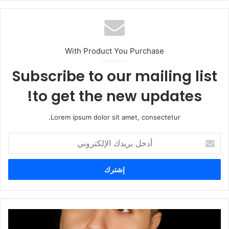
With Product You Purchase
Subscribe to our mailing list
to get the new updates!
Lorem ipsum dolor sit amet, consectetur.
أ
د
خ
ل
ب
ر
ي
د
ك