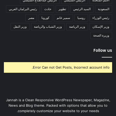
الأمم المتحدة
الرئيس السيسي
الرئيس عبدالفتاح السيسي
السعودية
السيد الرئيس
تطوير
حادث
رئيس البرلمان العربي
رئيس الوزراء
روسيا
سمير غانم
كورونا
مصر
وزير الإسكان
وزير الرياضة
وزير الشباب والرياضة
وزير النقل
وزيرة الصحة
Follow us
Error Can not Get Posts, Incorrect account info.
Jannah is a Clean Responsive WordPress Newspaper, Magazine,
News and Blog theme. Packed with options that allow you to
completely customize your website to your needs.