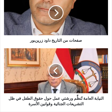
ا
ل
إ
ل
ك
ت
ر
و
صفحات من التاريخ داود زرین‌بور
ن
ي
النيابة العامة تُنظِّم ورشتي عمل حول حقوق الطفل في ظل
التشريعات الجنائية وقوانين الأسرة