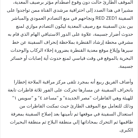
الموقف الطارئ حالت دون وقوع اصطدام مؤثر برصيف المعدية،
مشيرا في هذا الصدد إلى احترافية مرشدي القناة ممن تواجدوا على
السفينة RED ZED1 ونجاحهم في منع التصادم العمودي والمباشر
بين بدن السفينة مع رصيف المعدية ليكون التصادم موازي لمنع
حدوث أضرار جسيمة، علاوة على الدور الاستباقي الهام الذي قام به
مشرفي محطة إرشاد القنطرة بملاحظة إنحراف السفينة عن خط
سيرها وإبلاغ موقع معدية القنطرة بضرورة إخلاء الركاب والوحدات
البحرية بالموقع في وقت قياسي لمنع حدوث أية إصابات أو خسائر
جسيمة.
وأضاف الفريق ربيع أنه بمجرد تلقى مركز مراقبة الملاحة إخطارا
بانحراف السفينة عن مسارها تحركت على الفور ثلاثة قاطرات تابعة
للهيئة وهي القاطرات “مصر الجديدة” و “مساعد ٤” و “سويس ١”
وذلك للتعامل مع الموقف الطارئ حيث تمكنت القاطرات من
استعدال السفينة في موقعها ثم تأمينها بعد إصلاح السفينة بمعرفة
طاقمها ثم التحرك بمحاذاتها إلي منطقة البلاح ثم منطقة البحيرات
الكبرى.