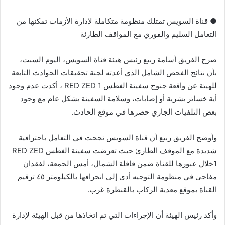
● قناة السويس تمتلك منظومة متكاملة لإدارة الأزمات تمكنها من
التعامل السليم والفوري مع المواقف الطارئة
صرح الفريق أسامة ربيع رئيس هيئة قناة السويس، اليوم السبت،
بأن نتائج الفحص الشامل الذي أعدته لجنة تحقيقات الحوادث التابعة
للهيئة عن واقعة جنوح سفينة الغطس RED ZED 1 ، أكدت عدم وجود
أية خسائر بشرية أو إصابات، وسلامة السفينة بشكل عام مع وجود
بعض التلفيات الجاري حصرها في موقع الحادث.
وأوضح الفريق ربيع أن قناة السويس نجحت في التعامل باحترافية
شديدة مع الموقف الطارئ حيث تعرضت سفينة الغطس RED ZED
1خلال عبورها للقناة ضمن قافلة الشمال، أمس الجمعة، لفقدان
مفاجئ في منظومة التوجيه أدى إلى انحرافها بالكيلومتر ٤٥ ترقيم
القناة بموقع معدية الركاب بالقنطرة غرب.
وأكد رئيس الهيئة أن الإجراءات التي تم اتخاذها من قبل الهيئة لإدارة