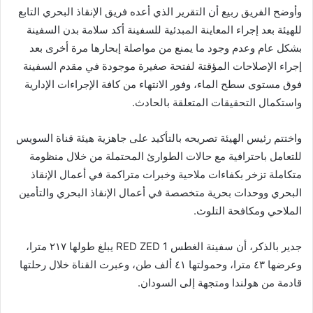
وأوضح الفريق ربيع أن التقرير الذي أعده فريق الإنقاذ البحري التابع
للهيئة بعد إجراء المعاينة المبدئية للسفينة أكد سلامة بدن السفينة
بشكل عام وعدم وجود ما يمنع من مواصلة إبحارها مرة أخرى بعد
إجراء الإصلاحات المؤقتة لفتحة صغيرة موجودة في مقدم السفينة
فوق مستوى سطح الماء، وفور الانتهاء من كافة الإجراءات الإدارية
واستكمال التحقيقات المتعلقة بالحادث.
واختتم رئيس الهيئة تصريحه بالتأكيد على جاهزية هيئة قناة السويس
للتعامل باحترافية مع حالات الطوارئ المحتملة من خلال منظومة
متكاملة تزخر بكفاءات ملاحية وخبرات متراكمة في أعمال الإنقاذ
البحري ووحدات بحرية متخصصة في أعمال الإنقاذ البحري والتأمين
الملاحي ومكافحة التلوث.
جدير بالذكر، أن سفينة الغطس RED ZED 1 يبلغ طولها ٢١٧ مترا،
وعرضها ٤٣ مترا، وحمولتها ٤١ ألف طن، وعبرت القناة خلال رحلتها
قادمة من هولندا ومتجهة إلى السودان.