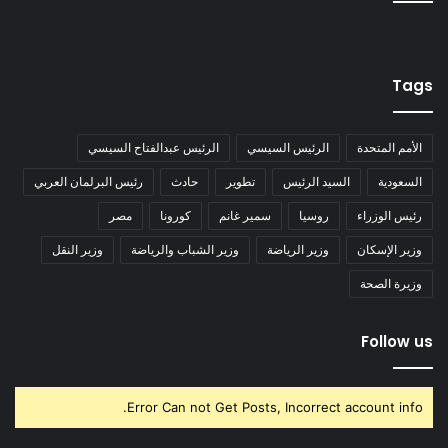
Tags
الأمم المتحدة
الرئيس السيسي
الرئيس عبدالفتاح السيسي
السعودية
السيد الرئيس
تطوير
حادث
رئيس البرلمان العربي
رئيس الوزراء
روسيا
سمير غانم
كورونا
مصر
وزير الإسكان
وزير الرياضة
وزير الشباب والرياضة
وزير النقل
وزيرة الصحة
Follow us
Error Can not Get Posts, Incorrect account info.