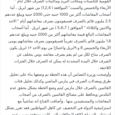
القومية للتأمينات ومكاتب البريد وماكينات الصرف خلال أيام ”
الأربعاء والخميس والسبت” الموافقة ( 1,2,4) من شهر ابريل ، أما
أصحاب المعاشات أكثر من 1000 جنيه حتى 2000 جنيه ويبلغ عددهم
2.5 مليون قائم بالصرف فسيقومون بصرف معاشاتهم أيام ” الاحد
والاثنين والثلاثاء ” الموافق ( 5،6،7 ) من شهر ابريل . أما أصحاب
المعاشات البالغ قيمة معاشاتهم أكثر من 2000 جنيه ويبلغ عددهم
1.8 مليون قائم بالصرف تقريباً فسيقومون بصرف معاشاتهم يومى
الأربعاء والخميس 8 و ٩ابريل واعتبارًا من يوم الاحد ١٢ ابريل يكون
الصرف متاح لكل من لم يقم بصرف معاشه ،ومن يتخلف عن
الصرف خلال المدة المحددة له يمكن له الصرف خلال الفترات
اللاحقة .
وأوضحت وزيرة التضامن أن هذه الخطة تم وضعها بناء على تحليل
طرق ومعدلات الصرف في مارس الماضي وكذلك تحليل فئات
القائمين بالصرف خلال مارس ليتم وضع الخطة بشكل يحقق عدم
التكدس ويحافظ على مصالح القائمين بالصرف من أصحاب
المعاشات والمستفيدين منها . وأضافت القباج انه تماشياً مع
استراتيجية الدولة في التخفيف عن كاهل المواطنين فقد تقرر بشكل
استثنائي السماح لكافة البطاقات التي كانت متوقفة بسبب عدم