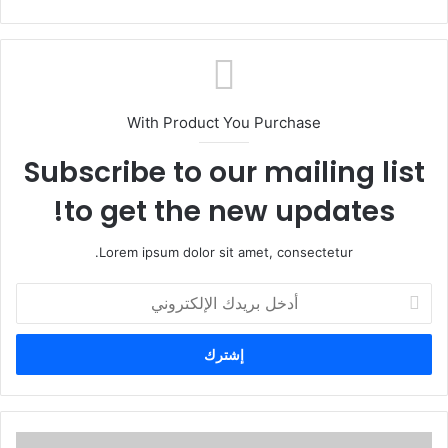
With Product You Purchase
Subscribe to our mailing list
to get the new updates!
Lorem ipsum dolor sit amet, consectetur.
أ
د
خ
ل
ب
ر
ي
د