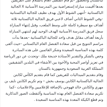
لباكستان والحضور -ثم قام القنصل العام بالسلام على الفريقين
بعدها أقيمت مباراة إستعراضية بين المدرسة الأسبانية X الجالية
الباكستانية -أنتهى الشوط الأول بهدف نظيف للجالية الباكستانية
-وفي الشوط الثاني أضاف لاعبي فريق الجالية الباكستانية ثلاثة
أهداف مع سيطرة كاملة على وسط الملعب، وقبل إنتهاء المباراة
سجل فريق المدرسة الأسبانية الهدف الوحيد لهم لتنتهي المباراة
بأربعة أهداف مقابل هدف واحد للجالية الباكستانية -بعدها بدأت
مراسم التتويج من قبل سعادة القنصل العام الباكستاني -حيث ألقى
كلمة بهذه المناسبة السعيدة وشكر القائمين على هذه المبادرة
وخص بالشكر والتقدير الأستاذة خديجة ملك -وتحدث عن دور الرياضة
في تعزيز أواصر المحبة والأخوة بين الأشقاء في البلدين الشقيقين
المملكة العربية السعودية وجمهورية باكستان
وقام بتقديم الميداليات للفريقين كما قام بتقديم الكأس لكابتن
الجالية الباكستانية الكابتن يوسف بخش – وتم تكريم الكابتن نايف بن
مهري والكابتن خالد قهوجي بالإضافة للإعلاميين والاعلاميات -كما
تكريم سعادة القنصل العام بهذه المناسبة وألتقطت الصور التذكارية
وتم قطع الكيكة المعدة بهذه المناسبة السعيدة .