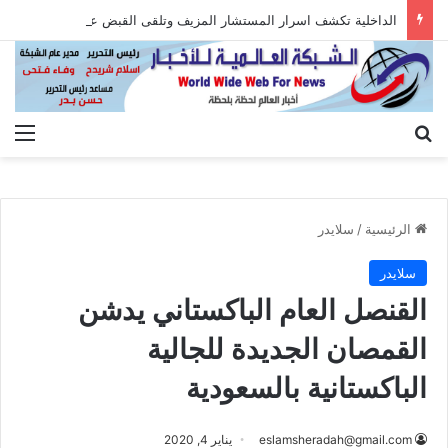
الداخلية تكشف اسرار المستشار المزيف وتلقى القبض عليه بعد الاستيلاء على أموال المواطنين
بحث عن
الق
الرئيسية
/
سلايدر
سلايدر
القنصل العام الباكستاني يدشن
القمصان الجديدة للجالية
الباكستانية بالسعودية
eslamsheradah@gmail.com
يناير 4, 2020