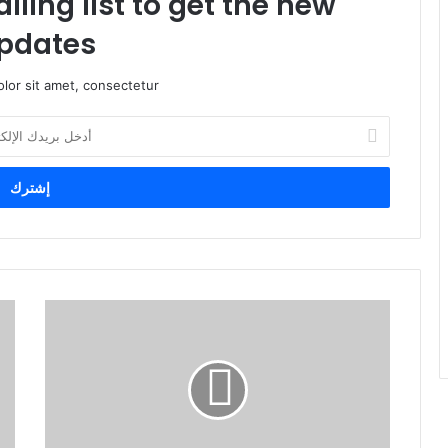
iling list to get the new
pdates!
lor sit amet, consectetur.
أ
د
خ
ل
ب
ر
ي
د
ك
ا
ل
إ
ل
ك
ت
ر