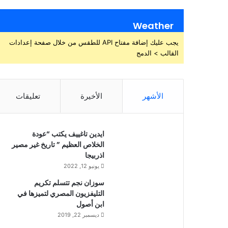
Weather
يجب عليك إضافة مفتاح API للطقس من خلال صفحة إعدادات
القالب > الدمج
الأشهر
الأخيرة
تعليقات
ايدين تاغييف يكتب “عودة
الخلاص العظيم ” تاريخ غير مصير
اذربيجا
يونيو 12, 2022
سوزان نجم تتسلم تكريم
التليفزيون المصري لتميزها في
ابن أصول
ديسمبر 22, 2019