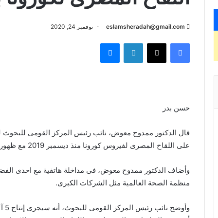
eslamsheradah@gmail.com
نوفمبر 24, 2020
فيسبوك
X
لينكدإن
ماسنجر
حسن بدر
قال الدكتور ممدوح معوض، نائب رئيس المركز القومى للبحوث للش
على اللقاح المصرى لفيروس كورونا منذ ديسمبر 2019 مع ظهور أول حالة بالفيروس فى الصين.
وأضاف الدكتور ممدوح معوض، فى مداخلة هاتفية مع احدى الفضائ
منظمة الصحة العالمية مثل الشركات الكبرى.
وأوض