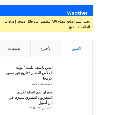
Weather
يجب عليك إضافة مفتاح API للطقس من خلال صفحة إعدادات
القالب > الدمج
الأشهر
الأخيرة
تعليقات
ايدين تاغييف يكتب “عودة
الخلاص العظيم ” تاريخ غير مصير
اذربيجا
يونيو 12, 2022
سوزان نجم تتسلم تكريم
التليفزيون المصري لتميزها في
ابن أصول
ديسمبر 22, 2019