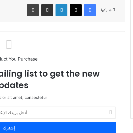
فيسبوك
X
لينكدإن
مشاركة عبر البريد
طباعة
شاركها
duct You Purchase
iling list to get the new
pdates!
lor sit amet, consectetur.
أ
د
خ
ل