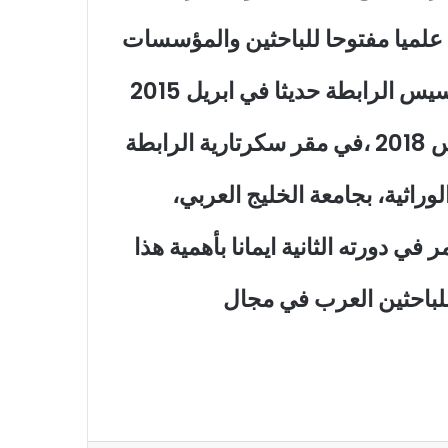
را علميا مفتوحا للباحثين والمؤسسات
مجال بحوث الجينوميات البشرية. وقد تم تأسيس الرابطة حديثا في ابريل 2015
وتمت اقامة المؤتمر الاول للرابطة في مارس 2018 ،في مقر سكرتارية الرابطة
راثية، بجامعة الخليج العربي،
 دورته الثانية ايمانا بأهمية هذا
لباحثين العرب في مجال