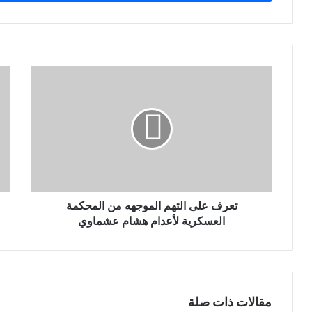
ب
ر
ي
د
ك
ا
ل
إ
ل
ك
ت
ر
و
ن
تعرف على التهم الموجهه من المحكمة
ي
العسكرية لأعدام هشام عشماوي
مقالات ذات صلة