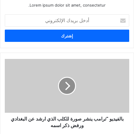
Lorem ipsum dolor sit amet, consectetur.
أ
د
خ
ل
ب
ر
ي
د
ك
ا
ل
إ
ل
ك
ت
ر
و
بالفيديو "ترامب ينشر صورة للكلب الذي ارشد عن البغدادي
ن
ورفض ذكر اسمه
ي