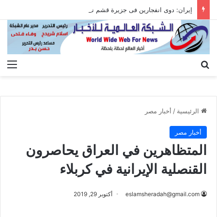
إيران: دوى انفجارين فى جزيرة قشم ناجم عن التصدى لأهداف معادية عند مضيق هرمز
بحث عن
الق
الرئيسية
/
أخبار مصر
أخبار مصر
المتظاهرين في العراق يحاصرون
القنصلية الإيرانية في كربلاء
eslamsheradah@gmail.com
أكتوبر 29, 2019