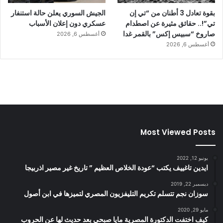
بقوة تعادل 3 أطنان من “تي إن
الجيش السوري يعلن حالة استنفار
تي”!.. حقائق مثيرة عن اصطدام
عسكري دون إعلان الأسباب
صاروخ “سبيس إكس” بالقمر غدا
أغسطس 6, 2026
أغسطس 6, 2026
Most Viewed Posts
يونيو 12, 2022
ايدين تاغييف يكتب “عودة الخلاص العظيم ” تاريخ غير مصير اذربيجا
ديسمبر 22, 2019
سوزان نجم تتسلم تكريم التليفزيون المصري لتميزها في ابن أصول
مايو 29, 2020
كيف اختفت الدكتورة المصرية مايا صبحي بعد حديث لها عن الحروب