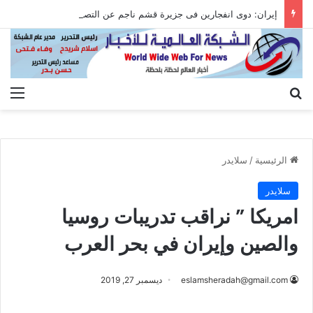
إيران: دوى انفجارين فى جزيرة قشم ناجم عن التصدى لأهداف معادية عند مضيق هرمز
بحث عن
الق
الرئيسية
/
سلايدر
سلايدر
امريكا ” نراقب تدريبات روسيا
والصين وإيران في بحر العرب
eslamsheradah@gmail.com
ديسمبر 27, 2019