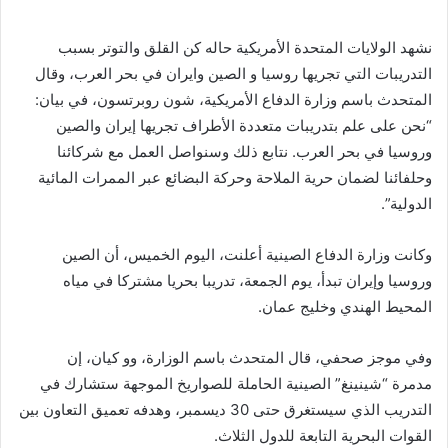
نشهد الولايات المتحدة الأمريكية حاله كن القلق والتوتر بسبب
التدريبات التي تجريها روسيا و الصين وايران في بحر العرب، وقال
المتحدث باسم وزارة الدفاع الأمريكية، شون روبرتسون، في بيان:
“نحن على علم بتدريبات متعددة الأطراف تجريها إيران والصين
وروسيا في بحر العرب. نتابع ذلك وسنواصل العمل مع شركائنا
وحلفائنا لضمان حرية الملاحة وحركة البضائع عبر الممرات المائية
الدولية”.
وكانت وزارة الدفاع الصينية أعلنت، اليوم الخميس، أن الصين
وروسيا وإيران تبدأ، يوم الجمعة، تدريبا بحريا مشتركا في مياه
المحيط الهندي وخليج عمان.
وفي موجز صحفي، قال المتحدث باسم الوزارة، وو كيان، إن
مدمرة “شينينغ” الصينية الحاملة للصواريخ الموجهة ستشارك في
التدريب الذي سيستغرق حتى 30 ديسمبر، وهدفه تعميق التعاون بين
القوات البحرية التابعة للدول الثلاث.