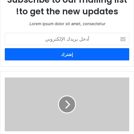
to get the new updates!
Lorem ipsum dolor sit amet, consectetur.
أ
د
خ
ل
ب
ر
ي
د
ك
ا
ل
إ
ل
ك
ت
ر