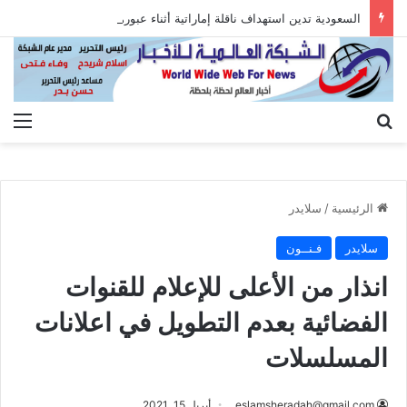
السعودية تدين استهداف ناقلة إماراتية أثناء عبورها هرمز
بحث عن
الق
الرئيسية
/
سلايدر
سلايدر
فـنــون
انذار من الأعلى للإعلام للقنوات
الفضائية بعدم التطويل في اعلانات
المسلسلات
eslamsheradah@gmail.com
أبريل 15, 2021