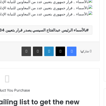
بالأسماء الرئيس عبدالفتاح السيسي يصدر قرار بتعيين 534 معاونا للنيابة الإدارية
فيسبوك
X
لينكدإن
مشاركة عبر البريد
طباعة
شاركها
duct You Purchase
iling list to get the new