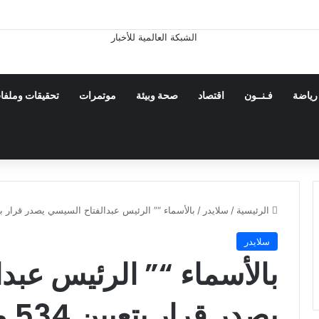
ن فى جزيرة قشم ناجم عن التصدى لأهداف معادية عند مضيق هرمز
رياضة
فـنــون
اقتصاد
صحة وبيئة
موتمرات
تحقيقات وملفا
الرئيسية
/
سلايدر
/
بالأسماء “” الرئيس عبدالفتاح السيسي يصدر قرار بتعيين 534 معاونا للنيابة 
سلايدر
بالأسماء “” الرئيس عبد
يصدر قرار بتعيين 534 معاونا للنيابة الإدارية