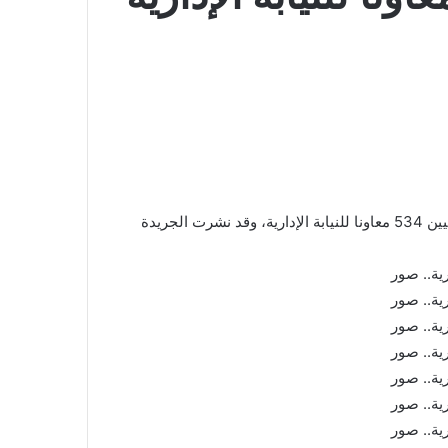
اصدر الرئيس عبدالفتاح السيسي قرار رقم 235 لسنة 2020 بتعيين 534 معاونا للنيابة الإدارية، وقد نشرت الجريدة