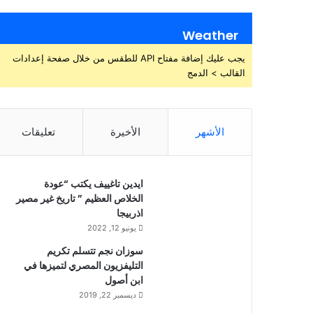
Weather
يجب عليك إضافة مفتاح API للطقس من خلال صفحة إعدادات
القالب > الدمج
الأشهر
الأخيرة
تعليقات
ايدين تاغييف يكتب “عودة
الخلاص العظيم ” تاريخ غير مصير
اذربيجا
يونيو 12, 2022
سوزان نجم تتسلم تكريم
التليفزيون المصري لتميزها في
ابن أصول
ديسمبر 22, 2019