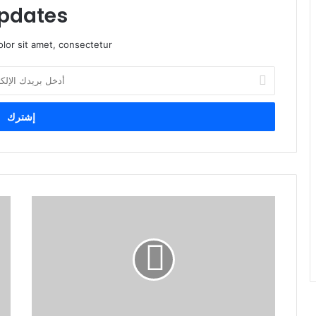
pdates!
lor sit amet, consectetur.
أ
د
خ
ل
ب
ر
ي
د
ك
ا
ل
إ
ل
ك
ت
ر
و