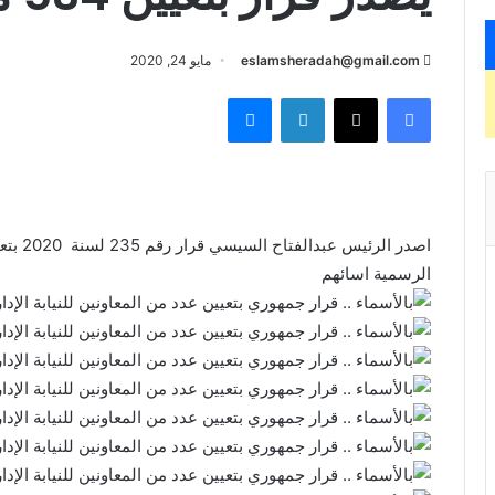
eslamsheradah@gmail.com
مايو 24, 2020
فيسبوك
X
لينكدإن
ماسنجر
الرسمية اسائهم