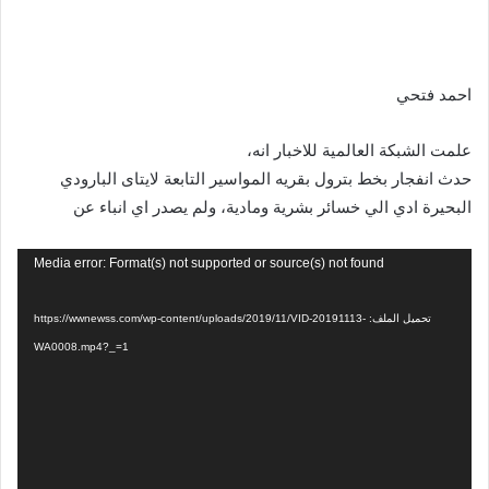
احمد فتحي
علمت الشبكة العالمية للاخبار انه،
حدث انفجار بخط بترول بقريه المواسير التابعة لايتاى البارودي
البحيرة ادي الي خسائر بشرية ومادية، ولم يصدر اي انباء عن
مشغل
Media error: Format(s) not supported or source(s) not found
الفيديو
تحميل الملف: https://wwnewss.com/wp-content/uploads/2019/11/VID-20191113-
WA0008.mp4?_=1