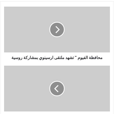
ي
د
ك
ا
ل
إ
ل
ك
ت
ر
و
محافظة الفيوم " تشهد ملتقى ارسينوي بمشاركة روسية
ن
ي