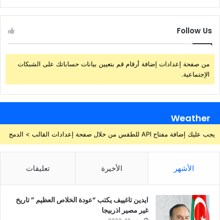
Follow Us
من صفحة إعدادات إضافة أرقام قم بتعيين بيانات حساباتك على الشبكات
الإجتماعية.
Weather
يجب عليك إضافة مفتاح API للطقس من خلال صفحة إعدادات القالب > الدمج
الأشهر
الأخيرة
تعليقات
ايدين تاغييف يكتب “عودة الخلاص العظيم ” تاريخ
غير مصير اذربيجا