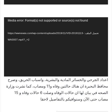
مشغل
Media error: Format(s) not supported or source(s) not found
الفيديو
تحميل الملف: https://wwnewss.com/wp-content/uploads/2019/11/VID-20191113-
WA0007.mp4?_=2
اعداد الجرحي والخسائر المادية والبشرية، واسباب الحريق، وصرح
محافظ البحبرة ان هناك حالتين وفاه و11 ومصاب، كما نشرت وزارة
الصحه في ببان لها ان حالات الوفاه وصلت 6 حالات وفاه و 15
مصاب حتى الآن وسنوافيكم بالتفاصيل لاحقا