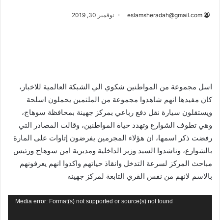
eslamsheradah@gmail.com
نوفمبر 30, 2019
اسل مجموعة من المواطنين شكوي الي الشبكة العالمية للاخبار،
كان مفيدها انهم شاهدوا مجموعة من الملثمين يحملون اسلحة
ويستقلون سيارة نقل دفع رباعي بمركز جهينة بمحافظة سوهاج،
وهي تطوف الشوارع وتهدد حياة المواطنين، وقالت المصادر التي
رفضت ذكر اسمها، ان هؤلاء المجرمين يفرضون إتاوات على المارة
بالشوارع، وناشدوا السيد وزير الداخلية ومديرية امن سوهاج ورئيس
مباحث المركز لسرعة التدخل وانقاذ حياتهم واكدوا انهم يعرفونهم
بالاسم لانهم من نفس القري التابعة لمركز جهينه
مشغل
Media error: Format(s) not supported or source(s) not found
الفيديو