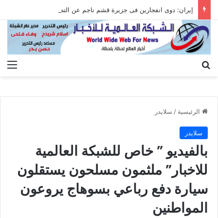
إيران: دوى انفجارين فى جزيرة قشم ناجم عن التصدى لأهداف معادية عند مضيق هرمز
بحث عن
الق
الرئيسية
/
سلايدر
سلايدر
بالفيديو ” خاص للشبكة العالمية
للاخبار” ملثمون مسلحون يستقلون
سيارة دفع رباعي بسوهاج يروعون
المواطنين