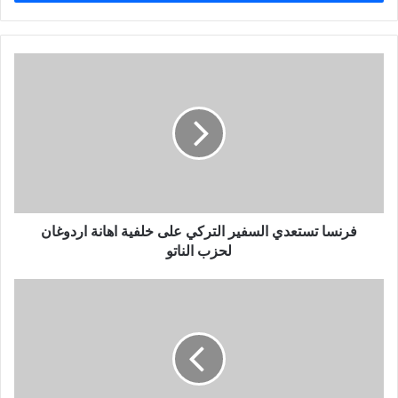
ب
ر
ي
د
ك
ا
ل
إ
ل
ك
ت
ر
و
فرنسا تستعدي السفير التركي على خلفية اهانة اردوغان
ن
لحزب الناتو
ي