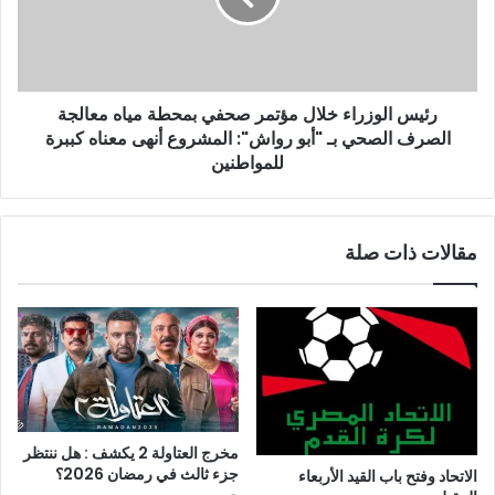
رئيس الوزراء خلال مؤتمر صحفي بمحطة مياه معالجة
الصرف الصحي بـ "أبو رواش": المشروع أنهى معناه كببرة
للمواطنين
مقالات ذات صلة
مخرج العتاولة 2 يكشف : هل ننتظر
جزء ثالث في رمضان 2026؟
الاتحاد وفتح باب القيد الأربعاء