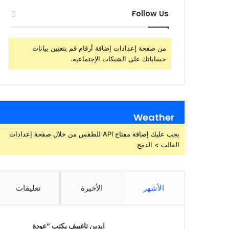
Follow Us
من صفحة إعدادات إضافة أرقام قم بتعيين بيانات
حساباتك على الشبكات الإجتماعية.
Weather
يجب عليك إضافة مفتاح API للطقس من خلال صفحة إعدادات
القالب > الدمج
الأشهر
الأخيرة
تعليقات
ايدين تاغييف يكتب “عودة