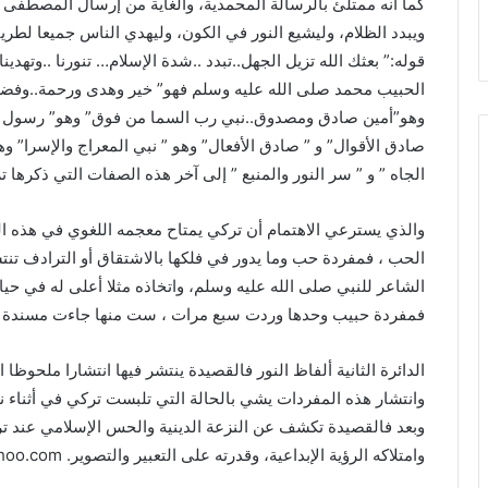
كما أنه ممتلئ بالرسالة المحمدية، والغاية من إرسال المصطفى ص
ويبدد الظلام، وليشيع النور في الكون، وليهدي الناس جميعا لطريق
قوله:” بعثك الله تزيل الجهل..تبدد ..شدة الإسلام… تنورنا ..وتهد
الحبيب محمد صلى الله عليه وسلم فهو” خير وهدى ورحمة..وفضل 
وهو”أمين صادق ومصدوق..نبي رب السما من فوق” وهو” رسول الحق
صادق الأقوال” و ” صادق الأفعال” وهو ” نبي المعراج والإسرا” 
الجاه ” و ” سر النور والمنبع ” إلى آخر هذه الصفات التي ذكرها ت
والذي يسترعي الاهتمام أن تركي يمتاح معجمه اللغوي في هذه الق
الحب ، فمفردة حب وما يدور في فلكها بالاشتقاق أو الترادف تن
الشاعر للنبي صلى الله عليه وسلم، واتخاذه مثلا أعلى له في حياته
فمفردة حبيب وحدها وردت سبع مرات ، ست منها جاءت مسندة إلى 
الدائرة الثانية ألفاظ النور فالقصيدة ينتشر فيها انتشارا ملحوظا
وانتشار هذه المفردات يشي بالحالة التي تلبست تركي في أثناء 
وبعد فالقصيدة تكشف عن النزعة الدينية والحس الإسلامي عند ترك
وامتلاكه الرؤية الإبداعية، وقدرته على التعبير والتصوير. dr.sbushansb@yahoo.com