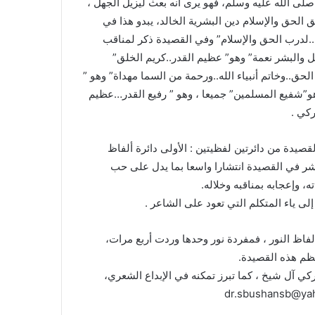
لى الله عليه وسلم، فهو يرى أنه بعث ليزيل الجهل ،
 الحق والإسلام دين البشرية الخالد، يبدو هذا في
ينا..لدرب الحق والإسلام” وفي القصيدة ذكر لمناقب
والبشر نعمة” وهو” عظيم القدر..كريم الخلق”
..وخاتم أنبياء الله..ورحمة من السما مهداة” وهو ”
وهو”شفيع المسلمين” جميعا ، وهو ” رفيع القدر…عظيم
ركي .
صيدة من دائرتين لفظيتين : الأولى دائرة ألفاظ
تشر في القصيدة انتشارا واسعا بما يدل على حب
، وإعجابه بمناقبه وخلاله.
ياء المتكلم التي تعود على الشاعر .
 الفاظ النور ، فمفردة نور وحدها وردت أربع مرات،
نظم هذه القصيدة.
ي آل شيخ ، كما تبرز تمكنه في الإبداع الشعري،