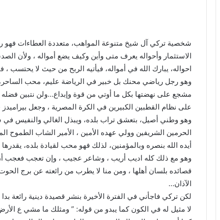
شخصية تركي آل شيخ متنوعة المواهب، متعددة العطاءات فهو رج
الاستثمار وأحواله يعرف متى وأين وكيف يضع أمواله ، ولأن الصد
احواله، يبارك الله في أمواله، فيأتيه الربح من حيث لا يحتسب ،
وهو رجل رياضي محنك بل خبير في الرياضة عليم، محب الساحرة 
مشجع على نهضتها بكل ما أوتي من قوة وإبداع…ولن نتبين فضله ع
على نظام القطبين الكبيرين في الكرة المصرية ، وجعل بيراميدز 
وهو وطني أصيل، بتعشق تراب بلده، ويبذل الغالي والنفيس في س
الحرمين الشريفين وولي عهده الأمين ، الأمير الشاب الطموح الم
أيده الله بنصره وبالمؤمنين، لذلك فهو محب لقيادة بلده، يقدرها 
وهو مع ذلك كله اديب أريب ، وشاعر عجيب ، وإن تعجب فعجب أن حب
قصائده بلسان أهلها ، ومن منا لا يطرب من رائعته عن برج الحوت
الآذان…
لكن تركي فاجأني في الفترة الأخيرة بنشر قصيدة دينية رائعة بدا
لا مثيل له في الكون كما يبدو من قوله: ” ومثلك ما مشي ع الأر