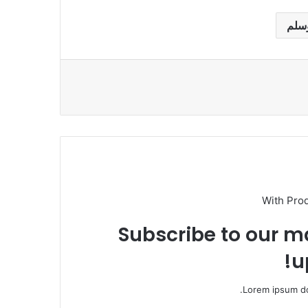
وسلم
With Pro
Subscribe to our ma
u
Lorem ipsum do