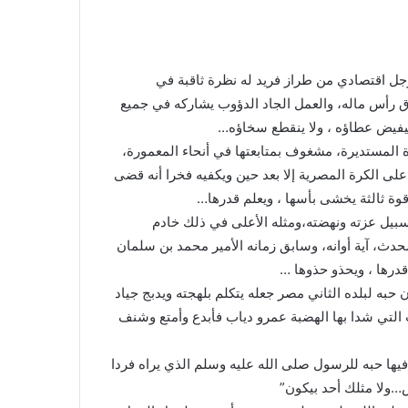
ل اقتصادي من طراز فريد له نظرة ثاقبة في
ق رأس ماله، والعمل الجاد الدؤوب يشاركه في جميع
 فيفيض عطاؤه ، ولا ينقطع سخاؤه…
المستديرة، مشغوف بمتابعتها في أنحاء المعمورة،
لى الكرة المصرية إلا بعد حين ويكفيه فخرا أنه قضى
قوة ثالثة يخشى بأسها ، ويعلم قدرها…
بيل عزته ونهضته،ومثله الأعلى في ذلك خادم
حدث، آية أوانه، وسابق زمانه الأمير محمد بن سلمان
قدرها ، ويحذو حذوها …
ه لبلده الثاني مصر جعله يتكلم بلهجته ويدبج جياد
 التي شدا بها الهضبة عمرو دياب فأبدع وأمتع وشنف
 فيها حبه للرسول صلى الله عليه وسلم الذي يراه فردا
ض…ولا مثلك أحد بيكون”