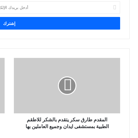
أ
د
خ
ل
ب
ر
ي
د
ك
ا
ل
إ
ل
ك
ت
ر
و
ن
المقدم طارق سكر يتقدم بالشكر للاطقم
ي
الطبية بمستشفى ايدان وجميع العاملين بها