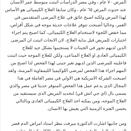
المرض ٧٠ عام ، وفي مصر الدراسات اثبتت متوسط عمر الانسان
عند حدوث المرض ٦٥ عام ، وكان سابقا العلاج الكيميائى هو الأساس
لهذا المرض ولكنه اصبح عائق في علاج المرضى المتقدمين في
العمر، وحاليا أصبحت تتوفر علاجات حديثة موجه في شكل أقراص،
مما خفض اللجوء لاستخدام العلاج الكيميائى، كما اصبح يتم اجراء
اختبارات للمريض قبل بداية العلاج، لان الابحاث اثبتت ان المرضى
الذين لديهم تحور في الجينات لا يستجيبوا بشكل جيد للعلاج
الكيميائى العادى او العلاج المناعى، ولكن للعلاج الموجه حيث اثبتت
فاعليته للمرضى الذين لديهم تغير جينى لهذا الفحص لذا اصبح من
المهم اجراء هذا الفحص لمرضى اللوكيميا الليمفاوية المزمنة، ولقد
اصبحت الشركة الامريكية هي الاولي في مصر العاملة في هذا
المجال الذى يدعم عمل هذا الفحص المتوفر حديثا في مصر والذي
يسمى بال (اي جي اتش ڤي) لتحديد المريض الذى سيستفيد من
العلاج الموجه، ومن يمكنه اخذ العلاج الكيميائى العادى وبالتالي
يحسن الفترة الزمنية التي يعيش بها الانسان.
ومن جانبها اشارت الدكتورة ميرفت مطر استاذ امراض الدم قصر
العينى ان الطب الدقيق يفرق بين الحالات الاكلينيكية المختلفة من