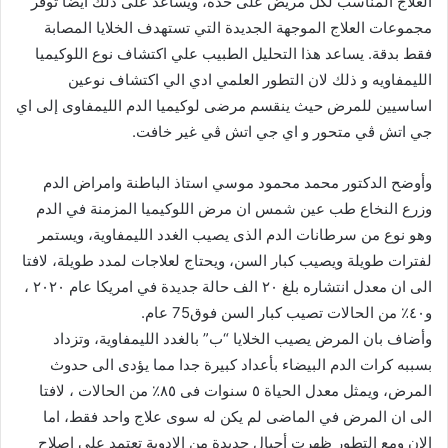
العلاج المناسب لكل مريض على حدة، ويساعد على ذلك أيضا توفر
مجموعات العلاج الموجهة الجديدة التي تستهدف الخلايا المصابة
فقط بدقة. يساعد هذا التحليل الطبيب علي اكتشاف نوع اللوكيميا
الليمفاويه و ذلك لان التطور العلمي ادي الي اكتشاف نوعين
اساسيين للمرض حيث ينقسم مرضى لوكيميا الدم الليمفاوى إلى اي
جي اتش ڤي متحور و اي جي اتش ڤي غير خافت.
وأوضح الدكتور محمد محمود موسي استاذ الباطنة وامراض الدم
وزرع النخاع طب عين شمس ان مرض اللوكيميا المزمنة في الدم
وهو نوع من سرطانات الدم الذى يصيب الغدد الليمفاوية، ويستمر
لفترات طويلة ويصيب كبار السن، ويحتاج لعلاجات لمدد طويلة، لافتا
الى ان معدل انتشاره بلغ ٢٠ الف حالة جديدة في امريكا عام ٢٠٢٠ ،
و٤٠٪ من الحالات تصيب كبار السن فوق75 عام.
وأضاف بان المرض يصيب الخلايا “ب” بالغدد الليمفاوية، وتزداد
بسببه كرات الدم البيضاء بأعداد كبيرة جدا مما يؤدى الى حدوث
المرض، ويمثل معدل الحياة ٥ سنوات فى ٨٥٪ من الحالات ، لافتا
الى ان المرض في الماضى لم يكن له سوى علاج واحد فقط، اما
الان ومع التطور ظهرت أجيال جديدة من الادوية تعتمد على اصلاح