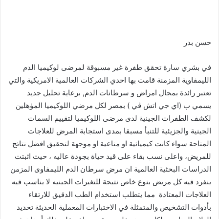
حسن بدر
في بشري سارة تحقق طفرة غير مسبوقة لمرضى لوكيميا الدم
الليمفاوية المزمنة قامت بها احدي الشركات العالمية الامريكية والتي
تعتبر رائدة بمجال امراض و سرطانات الدم, برعاية تحليل جديد
يسمي ب (اي جي اتش ڤي ) بمصر لكل مرضي اللوكيميا المؤهلين
لكشف الطفرات الجينية لدى مرضى اللوكيميا لتقييم السمات
الجينية والجزيئية للتنبأ مسبقا بمدى استجابة المرض للعلاجات
المتاحة سواء كانت كيميائية او مناعية او موجهة لتحقيق افضل نتائج
للمريض، واعلى نسب بقاء على قيد حياة بجودة عاليه ، حيث اثبتت
الدراسات البحثية العالمية ان مرض سرطان الدم الليمفاوى المزمن
ينفرد فيه كل مريض بنوع خاص نتيجة للتغيرات الجينيه لا يناسب فيه
العلاجات المعتادة مما يتطلب استخدام الطب الدقيق للارتقاء
بأدوات التشخيص والمتمثلة في الاختبارات المعملية الحديثة تحديد