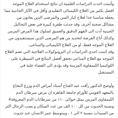
وأثبتت احدث الدراسات العلمية ان نتائج استخدام العلاج الموجه
افضل بكثير من العلاج الكيميائى التقليدي وأقل في الآثار الجانبية مما
يجعله مناسبا جدا لعلاج كبار السن والمرضى الذين يعانون من
مشاكل صحية أخرى، وقد حدثت طفرة كبيرة في بعض التحاليل
الجينية أدت الى الفهم الدقيق والعميق لسلوك هذا المرض المزمن
وكذلك أتاح الفرصة لتحديد من هم المرضى الذين سيستفيدون من
العلاج الموجه فقط، او من العلاج الكيميائى والمناعى.
وقد اثبتت احدى الدراسات ان البروتوكولات العلاجية التي تضم العلاج
الموجه مع العلاج المناعى تحقق أفضل النتائج في السيطرة على
اللوكيميا الليمفاوية المزمنة وقد يؤدى الى القضاء علية في
المستقبل
وأوضح الدكتور رأفت عبد الفتاح أستاذ أمراض الدم وزرع النخاع
بالمعهد القومي للأورام جامعة القاهرة ان مرض سرطان الدم
الليمفاوى المزمن يمثل حوالى ١٠٪ من سرطانات الدم المعروفة4
ونسبة الحدوث من كل ١٠٠ الف من عدد السكان و يصب الرجال اكثر
من السيدات بنسبة ٢ الى ١ ، ومتوسط عمر الانسان عند حدوث