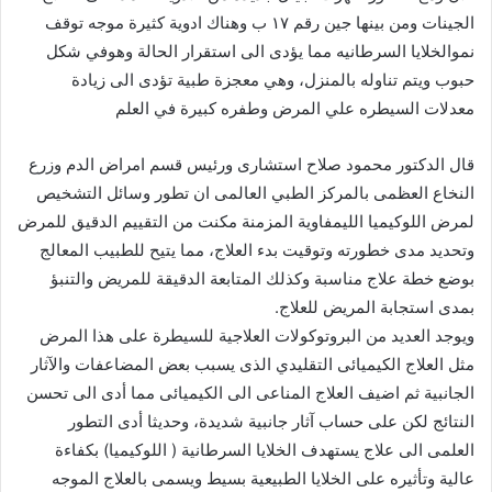
الجينات ومن بينها جين رقم ١٧ ب وهناك ادوية كثيرة موجه توقف
نموالخلايا السرطانيه مما يؤدى الى استقرار الحالة وهوفي شكل
حبوب ويتم تناوله بالمنزل، وهي معجزة طبية تؤدى الى زيادة
معدلات السيطره علي المرض وطفره كبيرة في العلم
قال الدكتور محمود صلاح استشارى ورئيس قسم امراض الدم وزرع
النخاع العظمى بالمركز الطبي العالمى ان تطور وسائل التشخيص
لمرض اللوكيميا الليمفاوية المزمنة مكنت من التقييم الدقيق للمرض
وتحديد مدى خطورته وتوقيت بدء العلاج، مما يتيح للطبيب المعالج
بوضع خطة علاج مناسبة وكذلك المتابعة الدقيقة للمريض والتنبؤ
بمدى استجابة المريض للعلاج.
ويوجد العديد من البروتوكولات العلاجية للسيطرة على هذا المرض
مثل العلاج الكيميائى التقليدي الذى يسبب بعض المضاعفات والآثار
الجانبية ثم اضيف العلاج المناعى الى الكيميائى مما أدى الى تحسن
النتائج لكن على حساب آثار جانبية شديدة، وحديثا أدى التطور
العلمى الى علاج يستهدف الخلايا السرطانية ( اللوكيميا) بكفاءة
عالية وتأثيره على الخلايا الطبيعية بسيط ويسمى بالعلاج الموجه