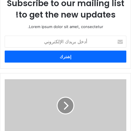
Subscribe to our mailing list
to get the new updates!
Lorem ipsum dolor sit amet, consectetur.
أ
د
خ
ل
ب
ر
ي
د
ك
ا
ل
إ
ل
ك
ت
ر